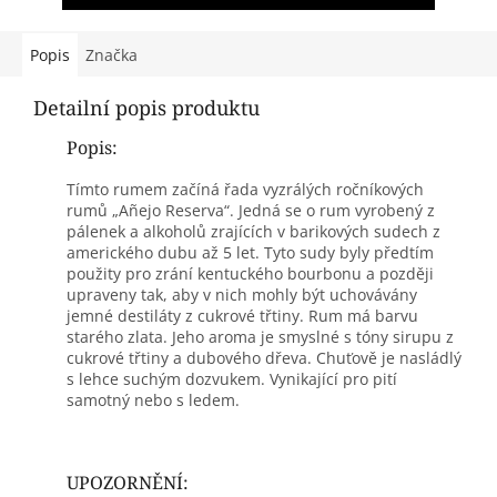
Popis
Značka
Detailní popis produktu
Popis:
Tímto rumem začíná řada vyzrálých ročníkových
rumů „Añejo Reserva“. Jedná se o rum vyrobený z
pálenek a alkoholů zrajících v barikových sudech z
amerického dubu až 5 let. Tyto sudy byly předtím
použity pro zrání kentuckého bourbonu a později
upraveny tak, aby v nich mohly být uchovávány
jemné destiláty z cukrové třtiny. Rum má barvu
starého zlata. Jeho aroma je smyslné s tóny sirupu z
cukrové třtiny a dubového dřeva. Chuťově je nasládlý
s lehce suchým dozvukem. Vynikající pro pití
samotný nebo s ledem.
UPOZORNĚNÍ: