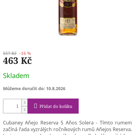
557 Kč
–16 %
463 Kč
Měrná
Skladem
cena:
Můžeme doručit do:
10.8.2026
Přidat do košíku
Cubaney Aňejo Reserva 5 Aňos Solera - Tímto rumem
začíná řada vyzrálých ročníkových rumů Aňejos Reserva.