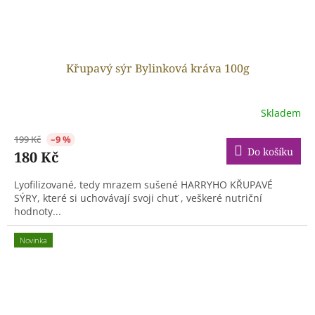
Křupavý sýr Bylinková kráva 100g
Skladem
199 Kč
–9 %
Do košíku
180 Kč
Lyofilizované, tedy mrazem sušené HARRYHO KŘUPAVÉ
SÝRY, které si uchovávají svoji chuť , veškeré nutriční
hodnoty...
Novinka