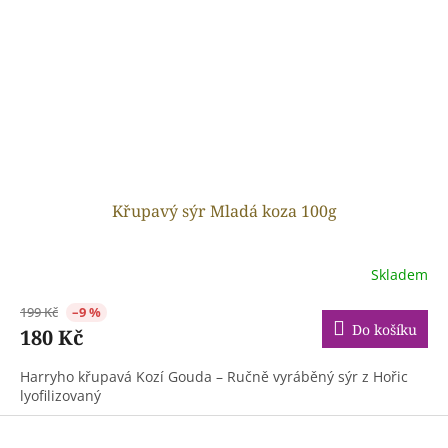
Křupavý sýr Mladá koza 100g
Skladem
199 Kč
–9 %
Do košíku
180 Kč
Harryho křupavá Kozí Gouda – Ručně vyráběný sýr z Hořic
lyofilizovaný
Z
á