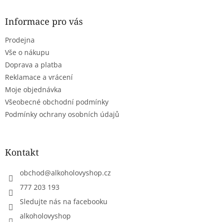
p
a
Informace pro vás
t
Prodejna
í
Vše o nákupu
Doprava a platba
Reklamace a vrácení
Moje objednávka
Všeobecné obchodní podmínky
Podmínky ochrany osobních údajů
Kontakt
obchod
@
alkoholovyshop.cz
777 203 193
Sledujte nás na facebooku
alkoholovyshop