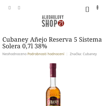
Přejít
na
NÁKU
obsah
KOŠÍK
Cubaney Añejo Reserva 5 Sistema
Solera 0,7l 38%
Průměrné
Neohodnoceno
Podrobnosti hodnocení
Značka:
Cubaney
hodnocení
produktu
je
0,0
z
5
hvězdiček.