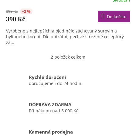
399 Kč
–2 %
Do košíku
390 Kč
Vyrobeno z nejlepších a ojediněle zachovaný surovin a
bylinného koření. Dle unikátní, pečlivě střežené receptury
za...
2
položek celkem
O
v
l
á
Rychlé doručení
d
doručujeme i do 24 hodin
a
c
í
DOPRAVA ZDARMA
p
r
Při nákupu nad 5 000 Kč
v
k
y
Kamenná prodejna
v