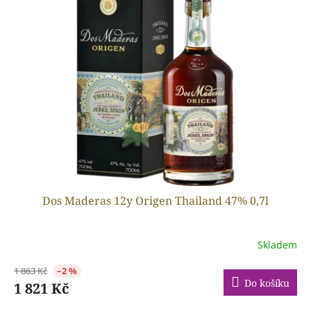
p
k
i
t
s
ů
p
r
o
d
u
k
t
ů
Dos Maderas 12y Origen Thailand 47% 0,7l
Skladem
1 863 Kč
–2 %
Do košíku
1 821 Kč