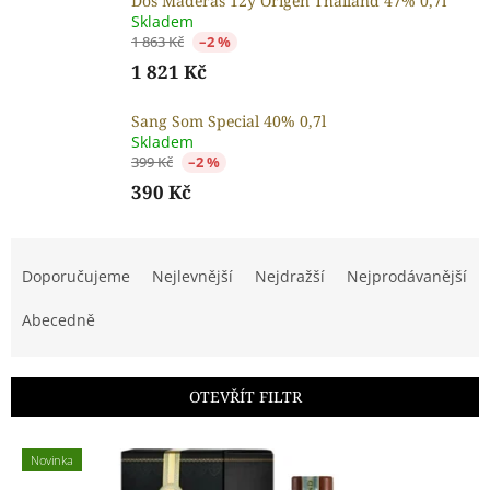
Dos Maderas 12y Origen Thailand 47% 0,7l
Skladem
1 863 Kč
–2 %
1 821 Kč
Sang Som Special 40% 0,7l
Skladem
399 Kč
–2 %
390 Kč
Ř
a
Doporučujeme
Nejlevnější
Nejdražší
Nejprodávanější
z
e
Abecedně
n
í
p
OTEVŘÍT FILTR
r
o
V
d
Novinka
ý
u