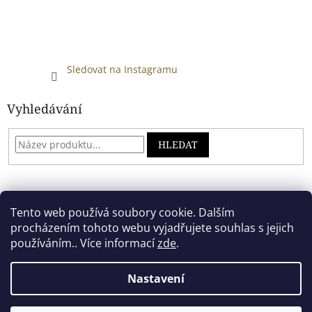
Sledovat na Instagramu
Vyhledávání
HLEDAT
Developed by absreklama.cz
Tento web používá soubory cookie. Dalším
procházením tohoto webu vyjadřujete souhlas s jejich
používáním.. Více informací
zde
.
Vytvořil Shoptet
Nastavení
Copyright 2026
Alkoholový shop
. Všechna práva vyhrazena.