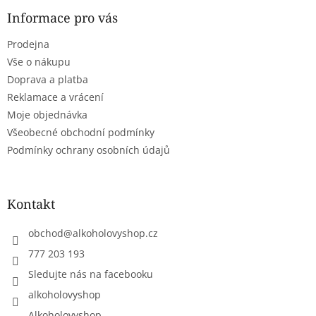
p
a
Informace pro vás
t
Prodejna
í
Vše o nákupu
Doprava a platba
Reklamace a vrácení
Moje objednávka
Všeobecné obchodní podmínky
Podmínky ochrany osobních údajů
Kontakt
obchod
@
alkoholovyshop.cz
777 203 193
Sledujte nás na facebooku
alkoholovyshop
Alkoholovyshop