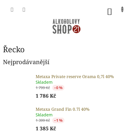
Přejít
na
NÁKU
obsah
KOŠÍK
Řecko
Nejprodávanější
Metaxa Private reserve Orama 0,7l 40%
Skladem
1 799 Kč
–0 %
1 786 Kč
Metaxa Grand Fin 0.7l 40%
Skladem
1 399 Kč
–1 %
1 385 Kč