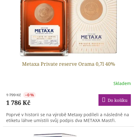
r
o
d
u
k
t
ů
Metaxa Private reserve Orama 0,7l 40%
Skladem
1 799 Kč
–0 %
Do košíku
1 786 Kč
Poprvé v historii se na výrobě Metaxy podíleli a následně na
etiketu láhve umístili svůj podpis dva METAXA Mastři.