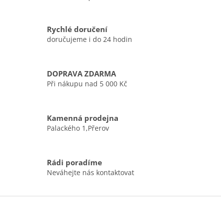
O
v
l
á
Rychlé doručení
d
doručujeme i do 24 hodin
a
c
í
DOPRAVA ZDARMA
p
r
Při nákupu nad 5 000 Kč
v
k
y
Kamenná prodejna
v
Palackého 1,Přerov
ý
p
i
s
Rádi poradíme
u
Neváhejte nás kontaktovat
Z
á