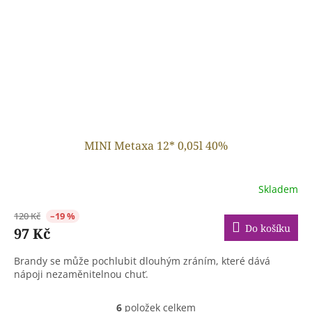
MINI Metaxa 12* 0,05l 40%
Skladem
120 Kč
–19 %
Do košíku
97 Kč
Brandy se může pochlubit dlouhým zráním, které dává
nápoji nezaměnitelnou chuť.
6
položek celkem