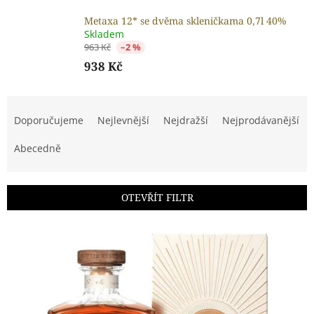
Metaxa 12* se dvěma skleničkama 0,7l 40%
Skladem
963 Kč
–2 %
938 Kč
Ř
a
Doporučujeme
Nejlevnější
Nejdražší
Nejprodávanější
z
e
Abecedně
n
í
p
OTEVŘÍT FILTR
r
o
V
d
ý
u
p
k
i
t
s
ů
p