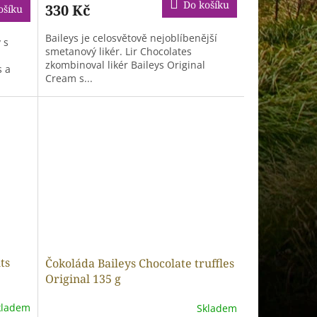
Do košíku
330 Kč
ošíku
Baileys je celosvětově nejoblíbenější
 s
smetanový likér. Lir Chocolates
zkombinoval likér Baileys Original
s a
Cream s...
ts
Čokoláda Baileys Chocolate truffles
Original 135 g
kladem
Skladem