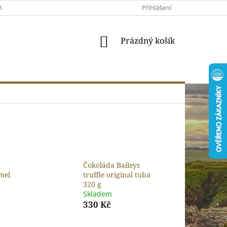
MACE A VRÁCENÍ
MOJE OBJEDNÁVKA
Přihlášení
VŠEOBECNÉ OBCHODNÍ 
NÁKUPNÍ
Prázdný košík
KOŠÍK
Čokoláda Baileys
mel
truffle original tuba
320 g
Skladem
330 Kč