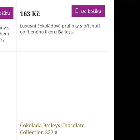
Do košíku
163 Kč
ošíku
Luxusní čokoládové pralinky s příchutí
ády s
oblíbeného likéru Baileys.
chem
čky
Čokoláda Baileys Chocolate
Collection 227 g