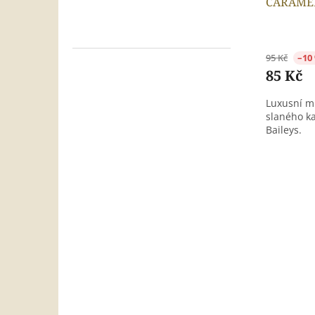
CARAME
95 Kč
–10
85 Kč
Luxusní ml
slaného k
Baileys.