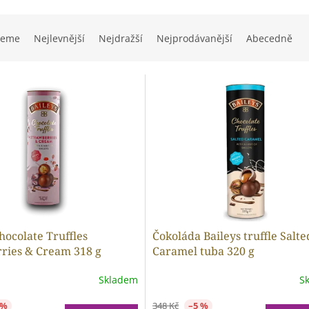
jeme
Nejlevnější
Nejdražší
Nejprodávanější
Abecedně
hocolate Truffles
Čokoláda Baileys truffle Salte
ries & Cream 318 g
Caramel tuba 320 g
Skladem
S
 %
348 Kč
–5 %