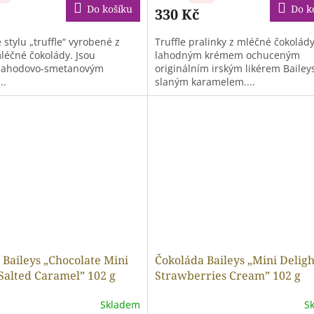
Do košíku
Do k
330 Kč
 stylu „truffle“ vyrobené z
Truffle pralinky z mléčné čokolády
léčné čokolády. Jsou
lahodným krémem ochuceným
 jahodovo-smetanovým
originálním irským likérem Bailey
..
slaným karamelem....
 Baileys „Chocolate Mini
Čokoláda Baileys „Mini Deligh
 Salted Caramel” 102 g
Strawberries Cream” 102 g
Skladem
S