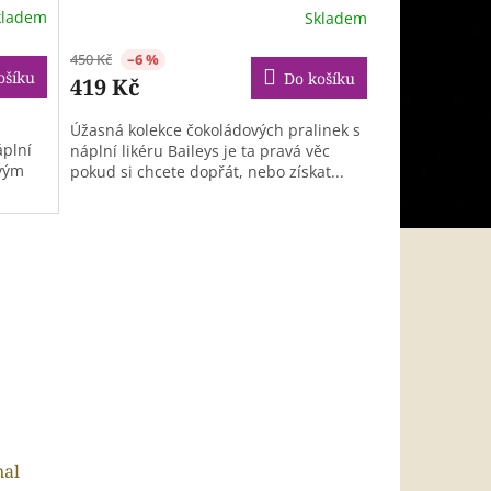
kladem
Skladem
450 Kč
–6 %
ošíku
Do košíku
419 Kč
Úžasná kolekce čokoládových pralinek s
áplní
náplní likéru Baileys je ta pravá věc
ovým
pokud si chcete dopřát, nebo získat...
nal