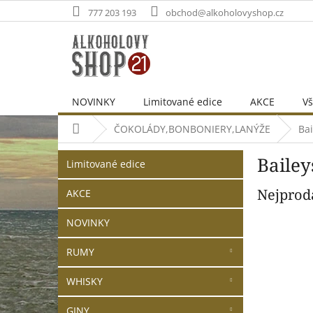
Přejít
777 203 193
obchod@alkoholovyshop.cz
na
obsah
NOVINKY
Limitované edice
AKCE
Vš
Domů
ČOKOLÁDY,BONBONIERY,LANÝŽE
Bai
P
Přeskočit
Bailey
o
Limitované edice
kategorie
s
Nejprod
t
AKCE
r
NOVINKY
a
n
RUMY
n
í
WHISKY
p
a
GINY