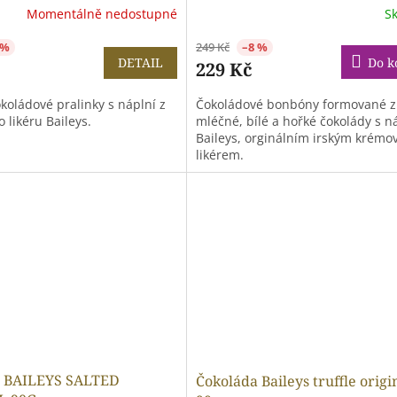
Momentálně nedostupné
S
 %
249 Kč
–8 %
DETAIL
Do k
229 Kč
koládové pralinky s náplní z
Čokoládové bonbóny formované z
 likéru Baileys.
mléčné, bílé a hořké čokolády s n
Baileys, orginálním irským krém
likérem.
a BAILEYS SALTED
Čokoláda Baileys truffle origi