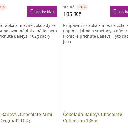
1 %
109 Kč
–3 %
Do košíku
Do k
105 Kč
kořápka z mléčné čokolády se
Křupavá skořápka z mléčné čokol
ramelovou náplní a nádechem
náplní z jahod a smetany a náde
říchutě Baileys. 102g sáčky
ikonické příchutě Baileys. Tyto sá
jsou...
 Baileys „Chocolate Mini
Čokoláda Baileys Chocolate
Original” 102 g
Collection 135 g