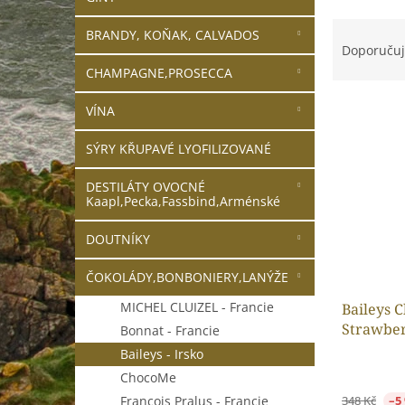
n
e
Ř
BRANDY, KOŇAK, CALVADOS
l
a
Doporuču
z
CHAMPAGNE,PROSECCA
e
V
n
VÍNA
ý
í
p
p
SÝRY KŘUPAVÉ LYOFILIZOVANÉ
i
r
s
o
DESTILÁTY OVOCNÉ
Kaapl,Pecka,Fassbind,Arménské
p
d
r
u
DOUTNÍKY
o
k
d
t
ČOKOLÁDY,BONBONIERY,LANÝŽE
u
ů
k
MICHEL CLUIZEL - Francie
Baileys C
t
Strawber
Bonnat - Francie
ů
Baileys - Irsko
ChocoMe
Francois Pralus - Francie
348 Kč
–5