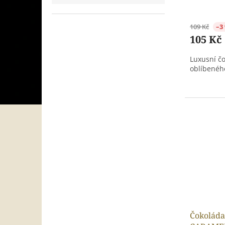
109 Kč
–3
105 Kč
Luxusní čo
oblíbeného
Čokolád