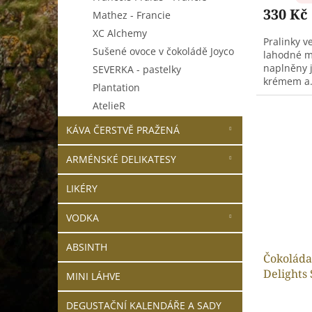
330 Kč
Mathez - Francie
XC Alchemy
Pralinky ve
Sušené ovoce v čokoládě Joyco
lahodné m
naplněny
SEVERKA - pastelky
krémem a.
Plantation
AtelieR
KÁVA ČERSTVĚ PRAŽENÁ
ARMÉNSKÉ DELIKATESY
LIKÉRY
VODKA
ABSINTH
Čokoláda
Delights
MINI LÁHVE
DEGUSTAČNÍ KALENDÁŘE A SADY