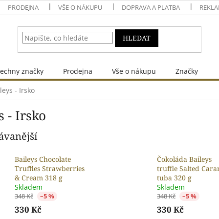
PRODEJNA
VŠE O NÁKUPU
DOPRAVA A PLATBA
REKLA
HLEDAT
echny značky
Prodejna
Vše o nákupu
Značky
leys - Irsko
s - Irsko
ávanější
Baileys Chocolate
Čokoláda Baileys
Truffles Strawberries
truffle Salted Cara
& Cream 318 g
tuba 320 g
Skladem
Skladem
348 Kč
–5 %
348 Kč
–5 %
330 Kč
330 Kč