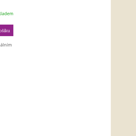
kladem
ošíku
nálním