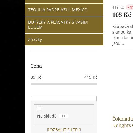
119 Kč
–1
TEQUILA PADRE AZUL MEXICO
105 Kč
BUTYLKY A PLACATKY S VAŠÍM
Křupavá s
LOGEM
slanou ka
ikonické p
Značky
jsou...
Cena
85
Kč
419
Kč
Na skladě
11
Čokoláda
Delights 
ROZBALIT FILTR