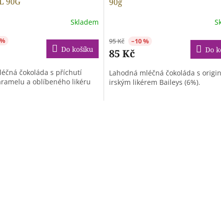
L 90G
90g
Skladem
S
 %
95 Kč
–10 %
Do košíku
Do k
85 Kč
éčná čokoláda s příchutí
Lahodná mléčná čokoláda s origi
aramelu a oblíbeného likéru
irským likérem Baileys (6%).
O
v
l
á
d
a
c
í
p
r
v
k