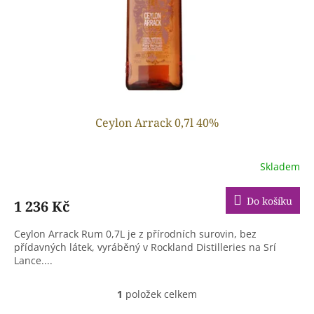
o
d
u
k
t
ů
Ceylon Arrack 0,7l 40%
Skladem
Do košíku
1 236 Kč
Ceylon Arrack Rum 0,7L je z přírodních surovin, bez
přídavných látek, vyráběný v Rockland Distilleries na Srí
Lance....
1
položek celkem
O
v