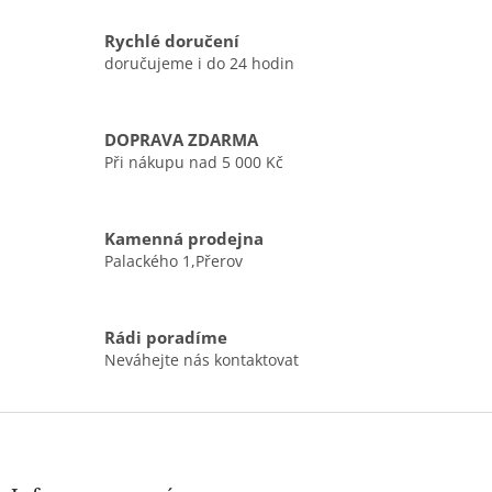
l
á
Rychlé doručení
d
doručujeme i do 24 hodin
a
c
í
DOPRAVA ZDARMA
p
r
Při nákupu nad 5 000 Kč
v
k
y
Kamenná prodejna
v
Palackého 1,Přerov
ý
p
i
s
Rádi poradíme
u
Neváhejte nás kontaktovat
Z
á
p