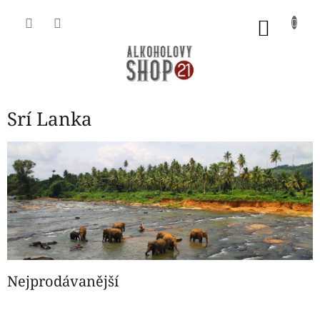
Přejít
na
NÁKU
obsah
KOŠÍK
Srí Lanka
Nejprodávanější