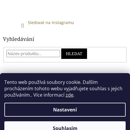
Sledovat na Instagramu
Vyhledávání
HLEDAT
Developed by absreklama.cz
Tento web používá soubory cookie. Dalším
procházením tohoto webu vyjadřujete souhlas s jejich
používáním.. Více informací
zde
.
Vytvořil Shoptet
Nastavení
Copyright 2026
Alkoholový shop
. Všechna práva vyhrazena.
Souhlasím