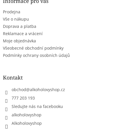
a
Informace pro vás
t
Prodejna
í
Vše o nákupu
Doprava a platba
Reklamace a vrácení
Moje objednávka
Všeobecné obchodní podmínky
Podmínky ochrany osobních údajů
Kontakt
obchod
@
alkoholovyshop.cz
777 203 193
Sledujte nás na facebooku
alkoholovyshop
Alkoholovyshop