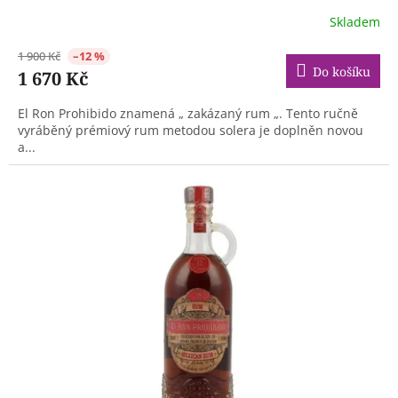
Skladem
1 900 Kč
–12 %
Do košíku
1 670 Kč
El Ron Prohibido znamená „ zakázaný rum „. Tento ručně
vyráběný prémiový rum metodou solera je doplněn novou
a...