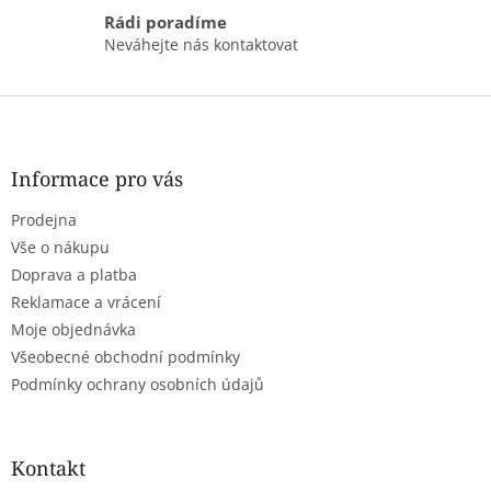
s
Rádi poradíme
u
Neváhejte nás kontaktovat
Z
á
p
a
Informace pro vás
t
Prodejna
í
Vše o nákupu
Doprava a platba
Reklamace a vrácení
Moje objednávka
Všeobecné obchodní podmínky
Podmínky ochrany osobních údajů
Kontakt