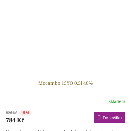
Mocambo 15YO 0,5l 40%
Skladem
826 Kč
–5 %
Do košíku
784 Kč