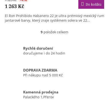
1 325 Kč
–4 %
Do košíku
1 263 Kč
El Ron Prohibido Habanero 22 je ultra prémiový mexický rum
jantarové barvy, který zraje systémem solera ve 22...
9
položek celkem
O
v
l
á
Rychlé doručení
d
doručujeme i do 24 hodin
a
c
í
DOPRAVA ZDARMA
p
r
Při nákupu nad 5 000 Kč
v
k
y
Kamenná prodejna
v
Palackého 1,Přerov
ý
p
i