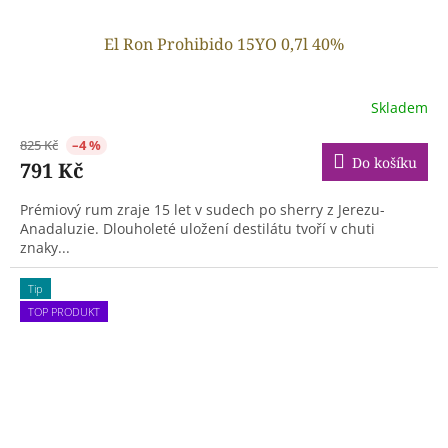
El Ron Prohibido 15YO 0,7l 40%
Skladem
825 Kč
–4 %
Do košíku
791 Kč
Prémiový rum zraje 15 let v sudech po sherry z Jerezu-
Anadaluzie. Dlouholeté uložení destilátu tvoří v chuti
znaky...
Tip
TOP PRODUKT