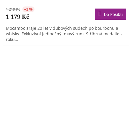
1 219 Kč
–3 %
Do košíku
1 179 Kč
Mocambo zraje 20 let v dubových sudech po bourbonu a
whisky. Exkluzivní jedinečný tmavý rum. Stříbrná medaile z
roku...