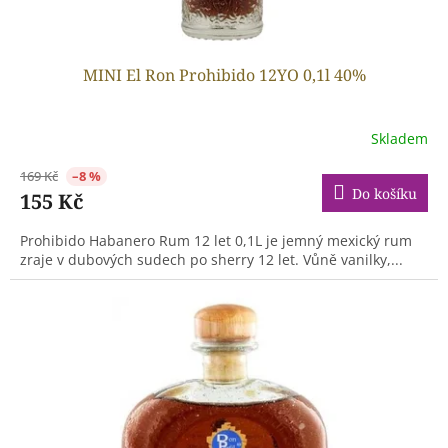
MINI El Ron Prohibido 12YO 0,1l 40%
Skladem
169 Kč
–8 %
Do košíku
155 Kč
Prohibido Habanero Rum 12 let 0,1L je jemný mexický rum
zraje v dubových sudech po sherry 12 let. Vůně vanilky,...