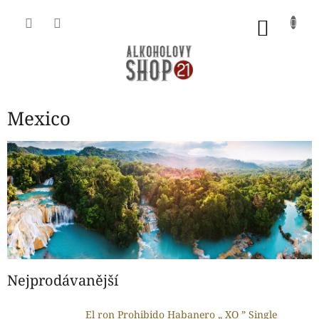
Přejít
na
NÁKU
obsah
KOŠÍK
Mexico
Nejprodávanější
El ron Prohibido Habanero „ XO ” Single