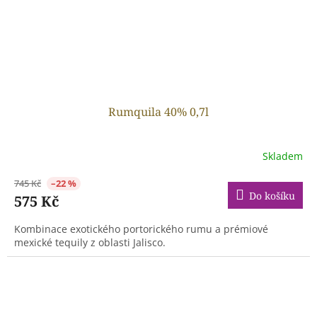
Rumquila 40% 0,7l
Skladem
745 Kč
–22 %
Do košíku
575 Kč
Kombinace exotického portorického rumu a prémiové
mexické tequily z oblasti Jalisco.