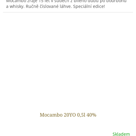
Mocambo zraje 15 let v sudech z bílého dubu po bourbonu
a whisky. Ručně číslované láhve. Speciální edice!
Mocambo 20YO 0,5l 40%
Skladem