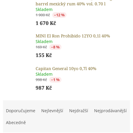
barrel mexický rum 40% vol. 0.70 l
Skladem
1 900 Kč
–12 %
1 670 Kč
MINI El Ron Prohibido 12YO 0,1l 40%
Skladem
169 Kč
–8 %
155 Kč
Capitan General 10yo 0,7l 40%
Skladem
998 Kč
–1 %
987 Kč
Ř
a
Doporučujeme
Nejlevnější
Nejdražší
Nejprodávanější
z
e
Abecedně
n