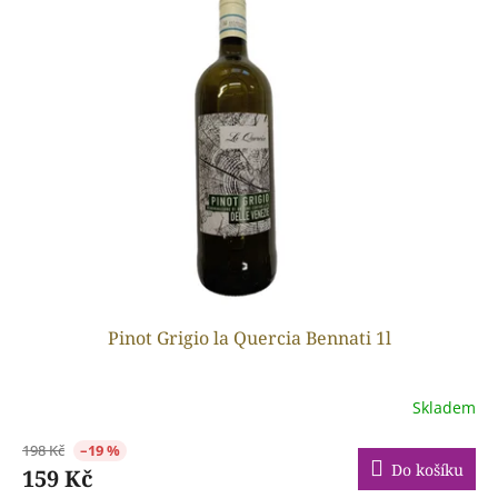
Pinot Grigio la Quercia Bennati 1l
Skladem
198 Kč
–19 %
Do košíku
159 Kč