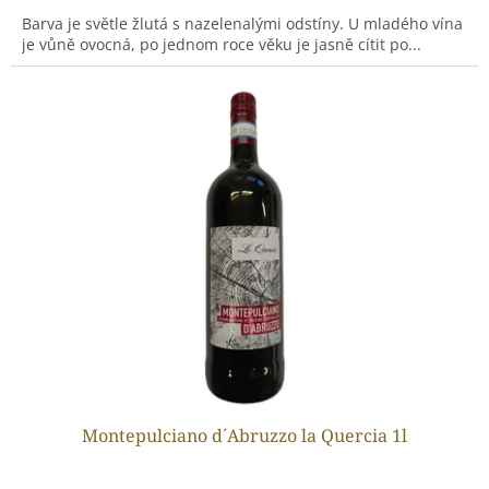
Barva je světle žlutá s nazelenalými odstíny. U mladého vína
je vůně ovocná, po jednom roce věku je jasně cítit po...
Montepulciano d´Abruzzo la Quercia 1l