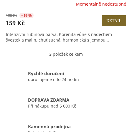
Momentálně nedostupné
198 Kč
–19 %
DETAIL
159 Kč
Intenzivní rubínová barva. Kořenitá vůně s nádechem
švestek a malin, chuť suchá, harmonická s jemnou...
3
položek celkem
O
v
l
á
Rychlé doručení
d
doručujeme i do 24 hodin
a
c
í
DOPRAVA ZDARMA
p
r
Při nákupu nad 5 000 Kč
v
k
y
Kamenná prodejna
v