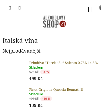
Přejít
na
NÁKU
obsah
KOŠÍK
Italská vína
Nejprodávanější
Primitivo ”Torcicoda” Salento 0,75L 14,5%
Skladem
525 Kč
–4 %
499 Kč
Pinot Grigio la Quercia Bennati 1l
Skladem
198 Kč
–19 %
159 Kč