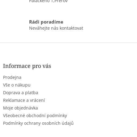
Palackého 1,Přerov
ý
p
i
s
Rádi poradíme
u
Neváhejte nás kontaktovat
Z
á
p
a
Informace pro vás
t
Prodejna
í
Vše o nákupu
Doprava a platba
Reklamace a vrácení
Moje objednávka
Všeobecné obchodní podmínky
Podmínky ochrany osobních údajů