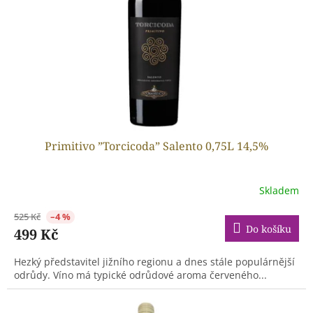
r
o
d
u
k
t
ů
Primitivo ”Torcicoda” Salento 0,75L 14,5%
Skladem
525 Kč
–4 %
Do košíku
499 Kč
Hezký představitel jižního regionu a dnes stále populárnější
odrůdy. Víno má typické odrůdové aroma červeného...