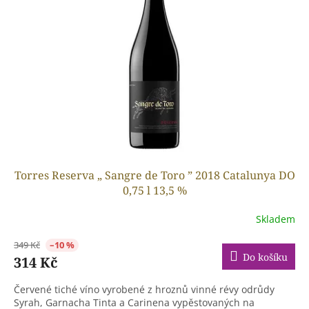
t
s
ů
p
r
o
d
u
k
t
ů
Torres Reserva „ Sangre de Toro ” 2018 Catalunya DO
0,75 l 13,5 %
Skladem
349 Kč
–10 %
Do košíku
314 Kč
Červené tiché víno vyrobené z hroznů vinné révy odrůdy
Syrah, Garnacha Tinta a Carinena vypěstovaných na