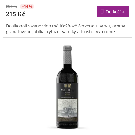
250 Kč
–14 %
Do košíku
215 Kč
Dealkoholizované víno má třešňově červenou barvu, aroma
granátového jablka, rybízu, vanilky a toastu. Vyrobené...