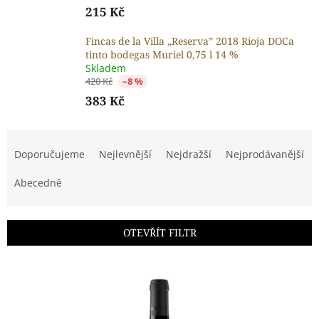
215 Kč
Fincas de la Villa „Reserva” 2018 Rioja DOCa
tinto bodegas Muriel 0,75 l 14 %
Skladem
420 Kč
–8 %
383 Kč
Ř
a
Doporučujeme
Nejlevnější
Nejdražší
Nejprodávanější
z
e
Abecedně
n
í
p
OTEVŘÍT FILTR
r
o
V
d
ý
u
p
k
i