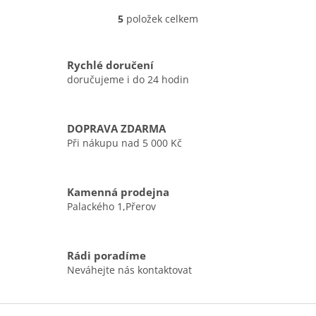
5
položek celkem
O
v
l
á
Rychlé doručení
d
doručujeme i do 24 hodin
a
c
í
DOPRAVA ZDARMA
p
r
Při nákupu nad 5 000 Kč
v
k
y
Kamenná prodejna
v
Palackého 1,Přerov
ý
p
i
s
Rádi poradíme
u
Neváhejte nás kontaktovat
Z