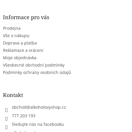
á
p
a
Informace pro vás
t
Prodejna
í
Vše o nákupu
Doprava a platba
Reklamace a vrácení
Moje objednávka
Všeobecné obchodní podmínky
Podmínky ochrany osobních údajů
Kontakt
obchod
@
alkoholovyshop.cz
777 203 193
Sledujte nás na facebooku