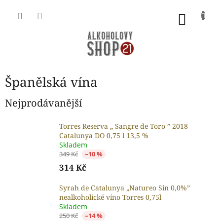
Přejít
na
NÁKU
obsah
KOŠÍK
Španělská vína
Nejprodávanější
Torres Reserva „ Sangre de Toro ” 2018
Catalunya DO 0,75 l 13,5 %
Skladem
349 Kč
–10 %
314 Kč
Syrah de Catalunya „Natureo Sin 0,0%”
nealkoholické víno Torres 0,75l
Skladem
250 Kč
–14 %