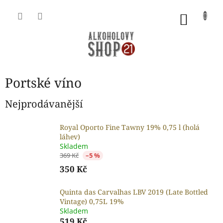
Přejít
na
NÁKU
obsah
KOŠÍK
Portské víno
Nejprodávanější
Royal Oporto Fine Tawny 19% 0,75 l (holá
láhev)
Skladem
369 Kč
–5 %
350 Kč
Quinta das Carvalhas LBV 2019 (Late Bottled
Vintage) 0,75L 19%
Skladem
519 Kč