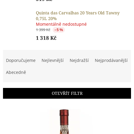
Quinta das Carvalhas 20 Years Old Tawny
0,75L 20%
Momentálně nedostupné
1 399 Kč
–5 %
1 318 Kč
Ř
a
Doporučujeme
Nejlevnější
Nejdražší
Nejprodávanější
z
e
Abecedně
n
í
p
OTEVŘÍT FILTR
r
o
V
d
ý
u
p
k
i
t
s