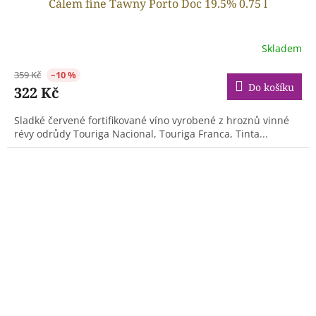
Cálem fine Tawny Porto Doc 19.5% 0.75 l
Skladem
359 Kč
–10 %
Do košíku
322 Kč
Sladké červené fortifikované víno vyrobené z hroznů vinné
révy odrůdy Touriga Nacional, Touriga Franca, Tinta...