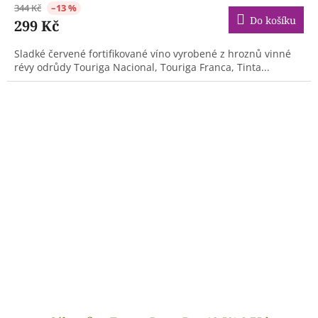
344 Kč
–13 %
Do košíku
299 Kč
Sladké červené fortifikované víno vyrobené z hroznů vinné
révy odrůdy Touriga Nacional, Touriga Franca, Tinta...