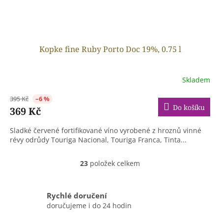
Kopke fine Ruby Porto Doc 19%, 0.75 l
Skladem
395 Kč
–6 %
Do košíku
369 Kč
Sladké červené fortifikované víno vyrobené z hroznů vinné
révy odrůdy Touriga Nacional, Touriga Franca, Tinta...
23
položek celkem
O
v
l
á
Rychlé doručení
d
doručujeme i do 24 hodin
a