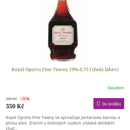
ů
p
r
o
d
u
k
t
ů
Royal Oporto Fine Tawny 19% 0,75 l (holá láhev)
Skladem
369 Kč
–5 %
Do košíku
350 Kč
Royal Oporto Fine Tawny se vyznačuje jantarovou barvou a
plnou vůní. Zráním v dubových sudech získává delikátní
chuť...