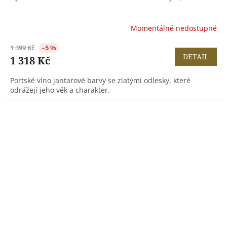
Momentálně nedostupné
1 399 Kč
–5 %
DETAIL
1 318 Kč
Portské víno jantarové barvy se zlatými odlesky, které
odrážejí jeho věk a charakter.