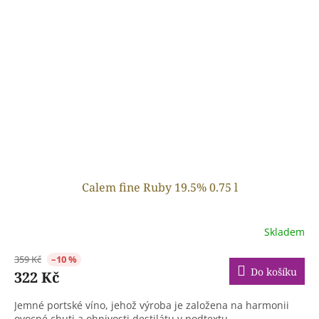
Calem fine Ruby 19.5% 0.75 l
Skladem
359 Kč
–10 %
Do košíku
322 Kč
Jemné portské víno, jehož výroba je založena na harmonii
ovocné chuti a ohnivosti destilátu v podtextu.