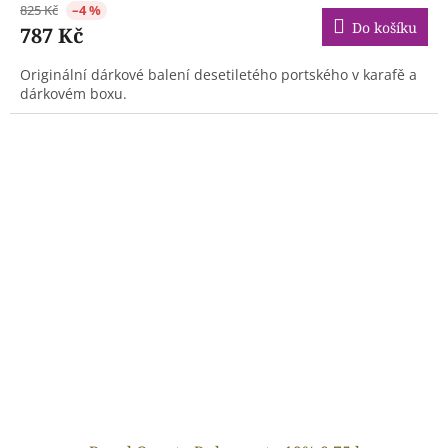
825 Kč
–4 %
Do košíku
787 Kč
Originální dárkové balení desetiletého portského v karafě a
dárkovém boxu.