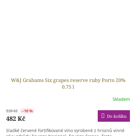
W&J Grahams Six grapes reserve ruby Porto 20%
0.75 l
Skladem
539 Kč
–10 %
Do košíku
482 Kč
Sladké červené fortifikované víno vyrobené z hroznů vinné