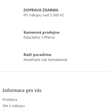
c
í
DOPRAVA ZDARMA
p
r
Při nákupu nad 5 000 Kč
v
k
y
Kamenná prodejna
v
Palackého 1,Přerov
ý
p
i
s
Rádi poradíme
u
Neváhejte nás kontaktovat
Z
á
p
a
Informace pro vás
t
Prodejna
í
Vše o nákupu