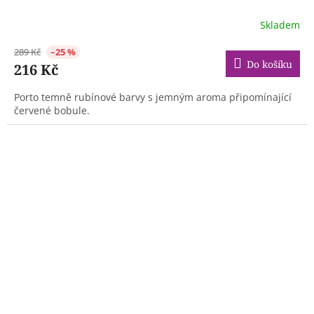
Skladem
289 Kč
–25 %
Do košíku
216 Kč
Porto temně rubínové barvy s jemným aroma připomínající
červené bobule.