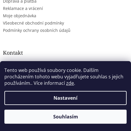
Doprava a platba
Reklamace a vrácení
Moje objednávka
Všeobecné obchodní podmínky
Podmínky ochrany osobních údajů
Kontakt
obchod
@
alkoholovyshop.cz
Tento web používá soubory cookie. Dalším
777 203 193
procházením tohoto webu vyjadřujete souhlas s jejich
Sledujte nás na facebooku
používáním.. Více informací
zde
.
alkoholovyshop
Nastavení
Alkoholovyshop
Souhlasím
Přijímáme online platby