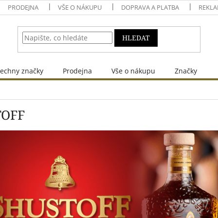
PRODEJNA
VŠE O NÁKUPU
DOPRAVA A PLATBA
REKLA
HLEDAT
echny značky
Prodejna
Vše o nákupu
Značky
TOFF