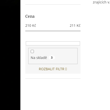
zrajících v.
Cena
210
Kč
211
Kč
Na skladě
3
ROZBALIT FILTR