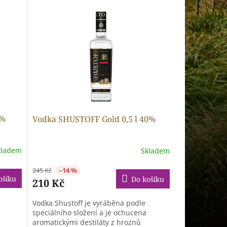
0%
Vodka SHUSTOFF Gold 0,5 l 40%
kladem
Skladem
245 Kč
–14 %
ošíku
Do košíku
210 Kč
Vodka Shustoff je vyráběna podle
speciálního složení a je ochucena
aromatickými destiláty z hroznů