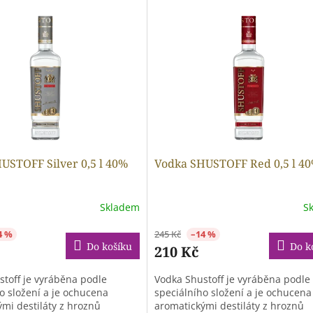
USTOFF Silver 0,5 l 40%
Vodka SHUSTOFF Red 0,5 l 4
Skladem
S
4 %
245 Kč
–14 %
Do košíku
Do k
210 Kč
toff je vyráběna podle
Vodka Shustoff je vyráběna podle
o složení a je ochucena
speciálního složení a je ochucena
mi destiláty z hroznů
aromatickými destiláty z hroznů