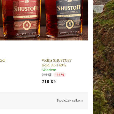
Red
Vodka SHUSTOFF
Gold 0,5 l 40%
Skladem
245 Kč
–14 %
210 Kč
3
položek celkem