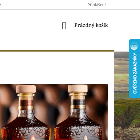
MACE A VRÁCENÍ
MOJE OBJEDNÁVKA
Přihlášení
VŠEOBECNÉ OBCHODNÍ 
NÁKUPNÍ
Prázdný košík
KOŠÍK