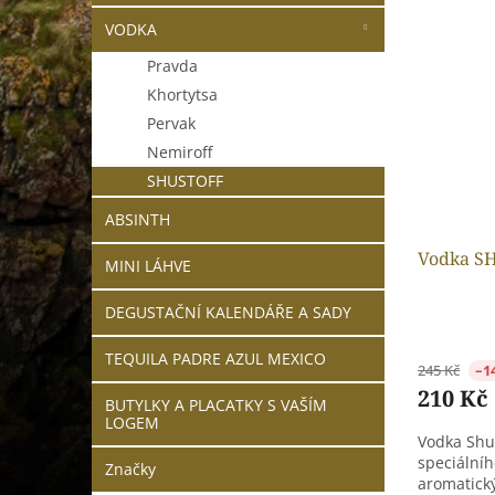
V
n
VODKA
ý
í
p
p
Pravda
i
r
Khortytsa
s
o
Pervak
p
d
r
Nemiroff
u
o
k
SHUSTOFF
d
t
ABSINTH
u
ů
k
Vodka SH
MINI LÁHVE
t
ů
DEGUSTAČNÍ KALENDÁŘE A SADY
TEQUILA PADRE AZUL MEXICO
245 Kč
–1
210 Kč
BUTYLKY A PLACATKY S VAŠÍM
LOGEM
Vodka Shus
speciálníh
Značky
aromatický