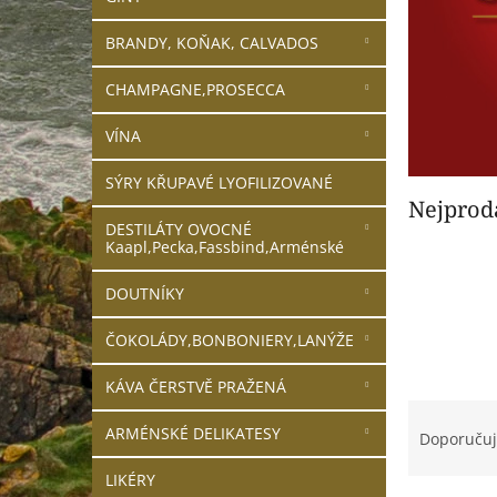
n
e
BRANDY, KOŇAK, CALVADOS
l
CHAMPAGNE,PROSECCA
VÍNA
SÝRY KŘUPAVÉ LYOFILIZOVANÉ
Nejprod
DESTILÁTY OVOCNÉ
Kaapl,Pecka,Fassbind,Arménské
DOUTNÍKY
ČOKOLÁDY,BONBONIERY,LANÝŽE
KÁVA ČERSTVĚ PRAŽENÁ
Ř
a
ARMÉNSKÉ DELIKATESY
Doporuču
z
e
LIKÉRY