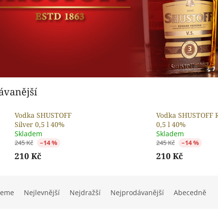
ávanější
Vodka SHUSTOFF
Vodka SHUSTOFF 
Silver 0,5 l 40%
0,5 l 40%
Skladem
Skladem
245 Kč
–14 %
245 Kč
–14 %
210 Kč
210 Kč
jeme
Nejlevnější
Nejdražší
Nejprodávanější
Abecedně