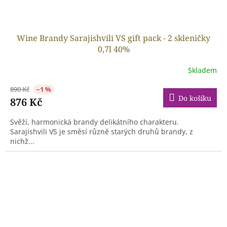
Wine Brandy Sarajishvili VS gift pack - 2 skleničky
0,7l 40%
Skladem
890 Kč
–1 %
Do košíku
876 Kč
Svěží, harmonická brandy delikátního charakteru.
Sarajishvili VS je směsí různě starých druhů brandy, z
nichž...