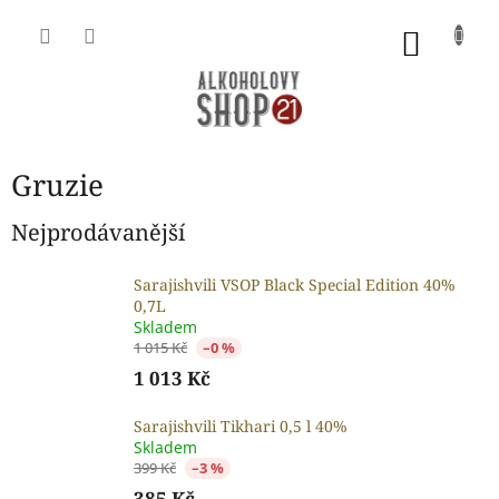
Přejít
na
NÁKU
obsah
KOŠÍK
Gruzie
Nejprodávanější
Sarajishvili VSOP Black Special Edition 40%
0,7L
Skladem
1 015 Kč
–0 %
1 013 Kč
Sarajishvili Tikhari 0,5 l 40%
Skladem
399 Kč
–3 %
385 Kč