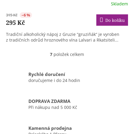
Skladem
315 Kč
–6 %
Do košíku
295 Kč
Tradiční alkoholický nápoj z Gruzie “gruziňák“ je vyroben
z tradičních odrůd hroznového vína Lalvari a Rkatsiteli...
7
položek celkem
O
v
l
á
Rychlé doručení
d
doručujeme i do 24 hodin
a
c
í
DOPRAVA ZDARMA
p
r
Při nákupu nad 5 000 Kč
v
k
y
Kamenná prodejna
v