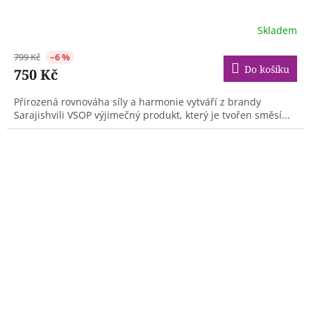
Skladem
799 Kč
–6 %
Do košíku
750 Kč
Přirozená rovnováha síly a harmonie vytváří z brandy
Sarajishvili VSOP výjimečný produkt, který je tvořen směsí...