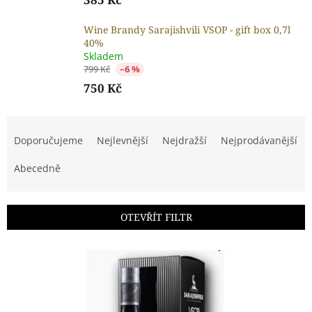
Wine Brandy Sarajishvili VSOP - gift box 0,7l
40%
Skladem
799 Kč
–6 %
750 Kč
Ř
a
Doporučujeme
Nejlevnější
Nejdražší
Nejprodávanější
z
e
Abecedně
n
í
p
OTEVŘÍT FILTR
r
o
V
d
ý
u
p
k
i
t
s