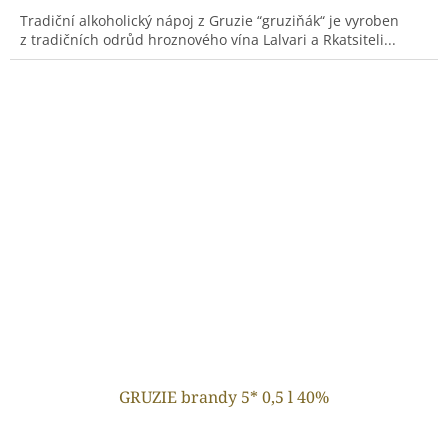
Tradiční alkoholický nápoj z Gruzie “gruziňák“ je vyroben
z tradičních odrůd hroznového vína Lalvari a Rkatsiteli...
GRUZIE brandy 5* 0,5 l 40%