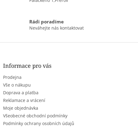
Palackého 1,Přerov
ý
p
i
s
Rádi poradíme
u
Neváhejte nás kontaktovat
Z
á
p
a
Informace pro vás
t
Prodejna
í
Vše o nákupu
Doprava a platba
Reklamace a vrácení
Moje objednávka
Všeobecné obchodní podmínky
Podmínky ochrany osobních údajů