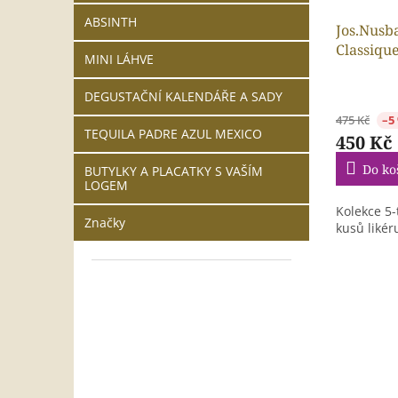
ABSINTH
Jos.Nusb
Classiqu
MINI LÁHVE
artisanal 
0,05l
DEGUSTAČNÍ KALENDÁŘE A SADY
475 Kč
–5
TEQUILA PADRE AZUL MEXICO
450 Kč
Do ko
BUTYLKY A PLACATKY S VAŠÍM
LOGEM
Kolekce 5-
Značky
kusů likér