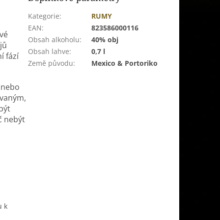
Kategorie
:
RUMY
EAN
:
823586000116
vé
Obsah alkoholu
:
40% obj
jů
Obsah lahve
:
0,7 l
 fází
Země původu
:
Mexico & Portoriko
í nebo
ávaným,
být
č nebýt
u k