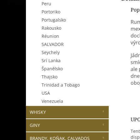
Peru
Pop
Portoriko
Portugalsko
Rum
Rakousko
mexi
doc
Réunion
výro
SALVADOR
Seychely
Jád
Srí Lanka
smí
ale
Španělsko
dne
Thajsko
obo
Trinidad a Tobago
USA
Venezuela
WHISKY
UPO
GINY
Tent
disp
BRANDY, KOŇAK, CALVADOS