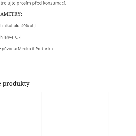
trolujte prosím před konzumací.
RAMETRY:
h alkoholu: 40% obj
 lahve: 0,7l
 původu:
Mexico & Portoriko
 produkty