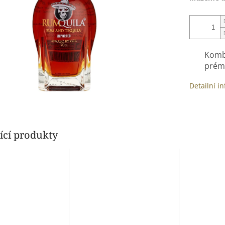
Komb
prémi
Detailní i
ící produkty