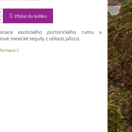
Přidat do košíku
inace exotického portorického rumu a
ové mexické tequily z oblasti Jalisco.
nformace