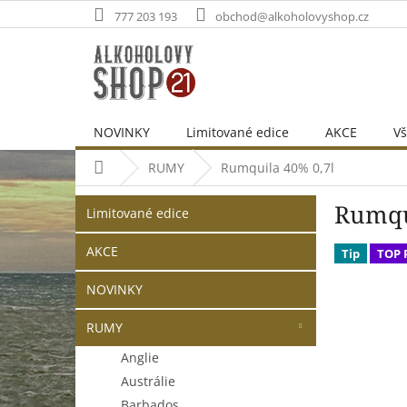
Přejít
777 203 193
obchod@alkoholovyshop.cz
na
obsah
NOVINKY
Limitované edice
AKCE
Vš
Domů
RUMY
Rumquila 40% 0,7l
P
Přeskočit
Rumqu
o
Limitované edice
kategorie
s
t
AKCE
Tip
TOP
r
NOVINKY
a
n
RUMY
n
í
Anglie
p
Austrálie
a
Barbados