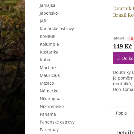
Jamajka
Doutník
Japonsko
Brazil Ro
JAR
Kanárské ostrovy
KARIBIK
159 Kč
–6
Kolumbie
149 Kč
Kostarika
Do ko
Kuba
Martinik
Doutníky 
Mauricius
je poměrn
Mexico
doutníků, 
Don Tomas
Německo
Nikaragua
Nizozemsko
Popis
Panama
Panenské ostrovy
Paraquay
Detail