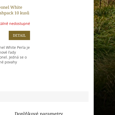
eonel White
eshpack 10 kusů
álně nedostupné
DETAIL
nel White Perla je
nové řady
onel. Jedná se o
né povahy
Doplňkové parametry