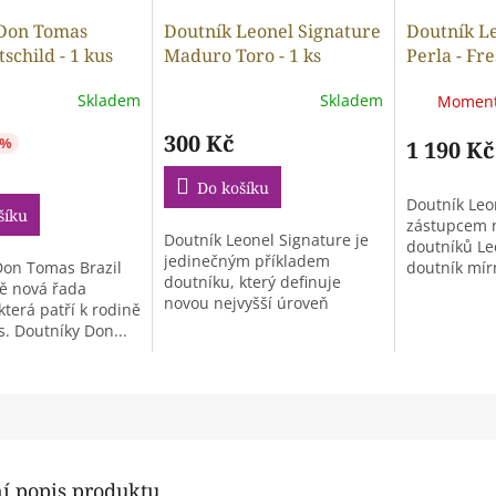
 Don Tomas
Doutník Leonel Signature
Doutník L
tschild - 1 kus
Maduro Toro - 1 ks
Perla - Fr
Skladem
Skladem
Moment
300 Kč
 %
1 190 Kč
Do košíku
Doutník Leo
šíku
zástupcem 
Doutník Leonel Signature je
doutníků Le
jedinečným příkladem
Don Tomas Brazil
doutník mír
doutníku, který definuje
ě nová řada
z Nikaragui.
novou nejvyšší úroveň
která patří k rodině
kvality.
. Doutníky Don...
ní popis produktu