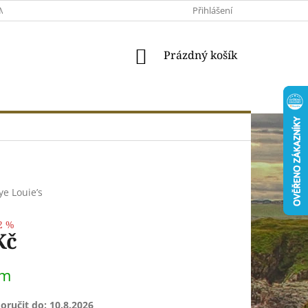
MACE A VRÁCENÍ
MOJE OBJEDNÁVKA
Přihlášení
VŠEOBECNÉ OBCHODNÍ 
NÁKUPNÍ
Prázdný košík
KOŠÍK
ye Louie’s
2 %
Kč
em
ručit do:
10.8.2026