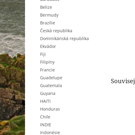
n
Belize
e
l
Bermudy
Brazílie
Česká republika
Dominikánská republika
Ekvádor
Fiji
Filipíny
Francie
Guadelupe
Souvisej
Guatemala
Guyana
HAITI
Honduras
Chile
INDIE
Indonésie