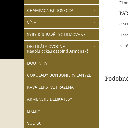
Zkon
CHAMPAGNE,PROSECCA
PA
VÍNA
Obsa
SÝRY KŘUPAVÉ LYOFILIZOVANÉ
Obsah
Země
DESTILÁTY OVOCNÉ
Kaapl,Pecka,Fassbind,Arménské
DOUTNÍKY
ČOKOLÁDY,BONBONIERY,LANÝŽE
Podobné
KÁVA ČERSTVĚ PRAŽENÁ
ARMÉNSKÉ DELIKATESY
LIKÉRY
VODKA