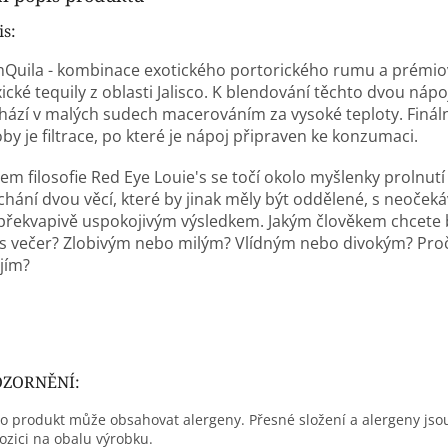
is:
Quila - kombinace exotického portorického rumu a prémio
cké tequily z oblasti Jalisco. K blendování těchto dvou nápo
hází v malých sudech macerováním za vysoké teploty. Finální
by je filtrace, po které je nápoj připraven ke konzumaci.
rem filosofie Red Eye Louie's se točí okolo myšlenky prolnut
chání dvou věcí, které by jinak měly být oddělené, s neoček
 překvapivě uspokojivým výsledkem. Jakým člověkem chcete 
s večer? Zlobivým nebo milým? Vlídným nebo divokým? Pro
jím?
ZORNĚNÍ:
o produkt může obsahovat alergeny. Přesné složení a alergeny jso
ozici na obalu výrobku.