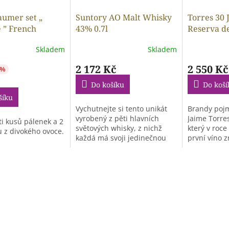
aumer set „
Suntory AO Malt Whisky
Torres 30 
e ” French
43% 0.7l
Reserva de
distillery 7 x
Brandy 38%
Skladem
Skladem
2 172 Kč
2 550 Kč
 %
Do košíku
Do koší
šíku
Vychutnejte si tento unikát
Brandy poj
vyrobený z pěti hlavních
Jaime Torres
ti kusů pálenek a 2
světových whisky, z nichž
který v roce
u z divokého ovoce.
každá má svoji jedinečnou
první víno z
historii,...
vyrobené z..