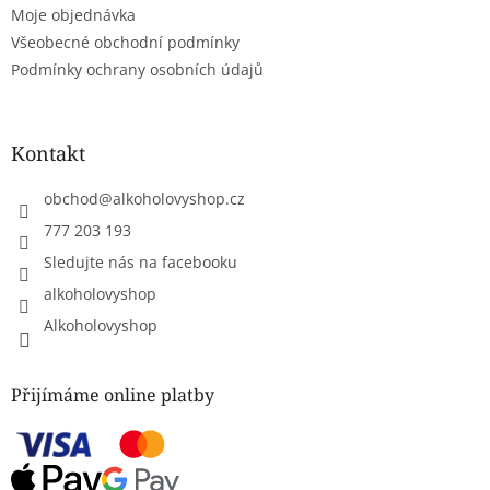
Moje objednávka
v
ý
Všeobecné obchodní podmínky
p
Podmínky ochrany osobních údajů
i
s
u
Kontakt
obchod
@
alkoholovyshop.cz
777 203 193
Sledujte nás na facebooku
alkoholovyshop
Alkoholovyshop
Přijímáme online platby