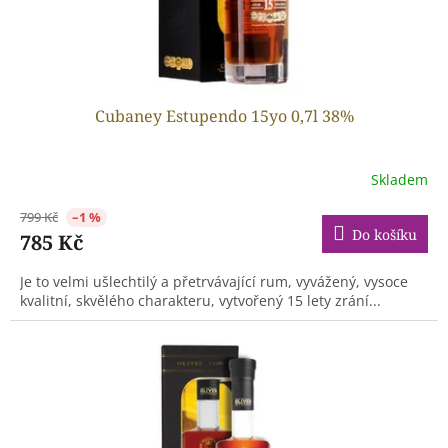
Cubaney Estupendo 15yo 0,7l 38%
Skladem
799 Kč
–1 %
Do košíku
785 Kč
Je to velmi ušlechtilý a přetrvávající rum, vyvážený, vysoce
kvalitní, skvělého charakteru, vytvořený 15 lety zrání...