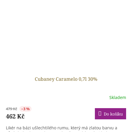
Cubaney Caramelo 0,7l 30%
Skladem
479 Kč
–3 %
Do košíku
462 Kč
Likér na bázi ušlechtilého rumu, který má zlatou barvu a