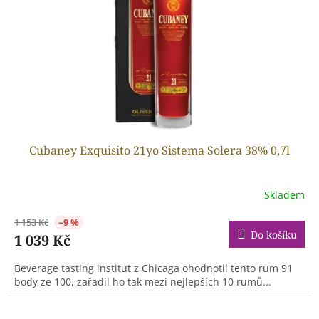
Cubaney Exquisito 21yo Sistema Solera 38% 0,7l
Skladem
1 153 Kč
–9 %
Do košíku
1 039 Kč
Beverage tasting institut z Chicaga ohodnotil tento rum 91
body ze 100, zařadil ho tak mezi nejlepších 10 rumů...