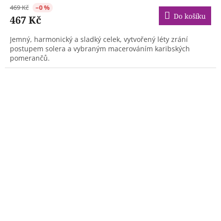
469 Kč
–0 %
Do košíku
467 Kč
Jemný, harmonický a sladký celek, vytvořený léty zrání
postupem solera a vybraným macerováním karibských
pomerančů.