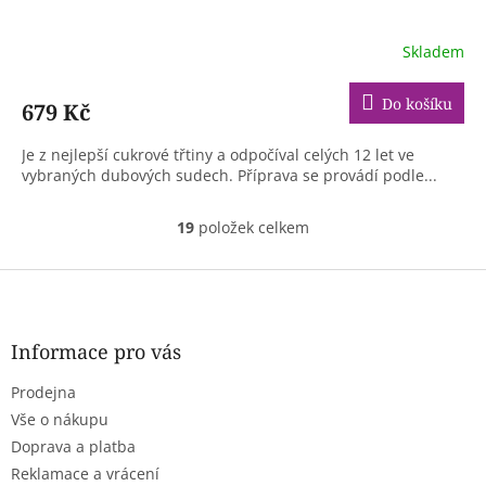
Skladem
Do košíku
679 Kč
Je z nejlepší cukrové třtiny a odpočíval celých 12 let ve
vybraných dubových sudech. Příprava se provádí podle...
19
položek celkem
O
v
l
Z
á
á
d
p
a
a
Informace pro vás
c
t
í
Prodejna
í
p
r
Vše o nákupu
v
Doprava a platba
k
Reklamace a vrácení
y