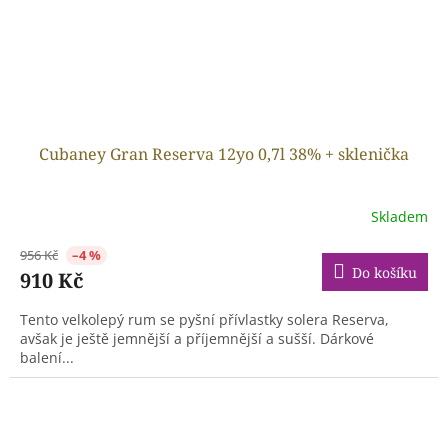
Cubaney Gran Reserva 12yo 0,7l 38% + sklenička
Skladem
956 Kč
–4 %
Do košíku
910 Kč
Tento velkolepý rum se pyšní přívlastky solera Reserva,
avšak je ještě jemnější a příjemnější a sušší. Dárkové
balení...