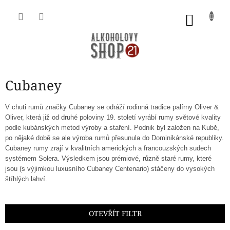
Přejít
na
NÁKU
obsah
KOŠÍK
Cubaney
V chuti rumů značky Cubaney se odráží rodinná tradice palírny Oliver &
Oliver, která již od druhé poloviny 19. století vyrábí rumy světové kvality
podle kubánských metod výroby a staření. Podnik byl založen na Kubě,
po nějaké době se ale výroba rumů přesunula do Dominikánské republiky.
Cubaney rumy zrají v kvalitních amerických a francouzských sudech
systémem Solera. Výsledkem jsou prémiové, různě staré rumy, které
jsou (s výjimkou luxusního Cubaney Centenario) stáčeny do vysokých
štíhlých lahví.
OTEVŘÍT FILTR