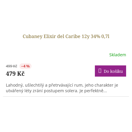
Cubaney Elixir del Caribe 12y 34% 0,7l
Skladem
499 Kč
–4 %
Do košíku
479 Kč
Lahodný, ušlechtilý a přetrvávající rum, jeho charakter je
utvářený léty zrání postupem solera. Je perfektně...