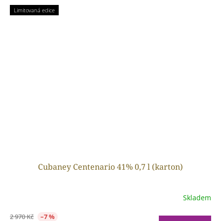
Limitovaná edice
Cubaney Centenario 41% 0,7 l (karton)
Skladem
2 970 Kč
–7 %