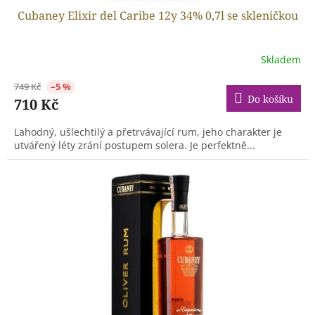
Cubaney Elixir del Caribe 12y 34% 0,7l se skleničkou
Skladem
749 Kč
–5 %
Do košíku
710 Kč
Lahodný, ušlechtilý a přetrvávající rum, jeho charakter je
utvářený léty zrání postupem solera. Je perfektně...