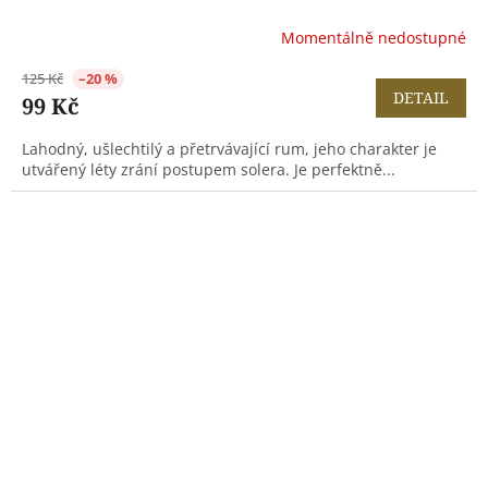
Momentálně nedostupné
125 Kč
–20 %
DETAIL
99 Kč
Lahodný, ušlechtilý a přetrvávající rum, jeho charakter je
utvářený léty zrání postupem solera. Je perfektně...