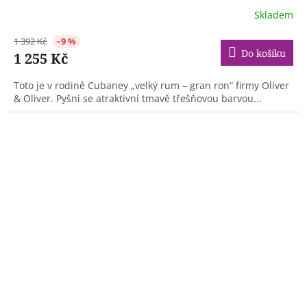
Skladem
1 392 Kč
–9 %
Do košíku
1 255 Kč
Toto je v rodině Cubaney „velký rum – gran ron“ firmy Oliver
& Oliver. Pyšní se atraktivní tmavě třešňovou barvou...