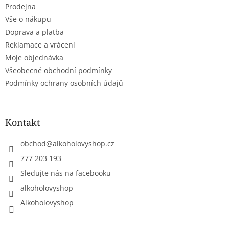
Prodejna
í
Vše o nákupu
Doprava a platba
Reklamace a vrácení
Moje objednávka
Všeobecné obchodní podmínky
Podmínky ochrany osobních údajů
Kontakt
obchod
@
alkoholovyshop.cz
777 203 193
Sledujte nás na facebooku
alkoholovyshop
Alkoholovyshop