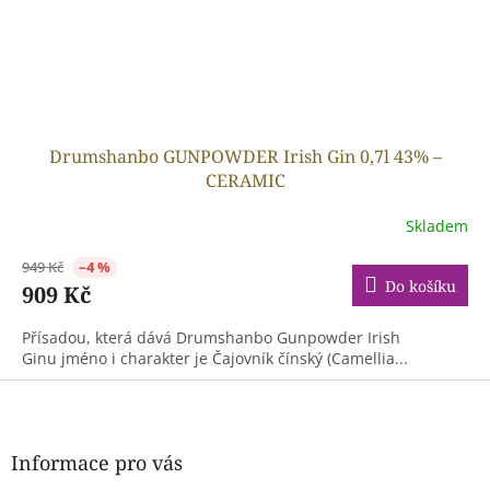
Drumshanbo GUNPOWDER Irish Gin 0,7l 43% –
CERAMIC
Skladem
949 Kč
–4 %
Do košíku
909 Kč
Přísadou, která dává Drumshanbo Gunpowder Irish
Ginu jméno i charakter je Čajovník čínský (Camellia...
Z
á
p
a
Informace pro vás
t