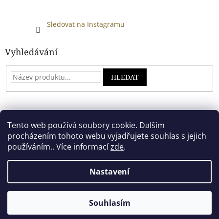
Sledovat na Instagramu
Vyhledávání
HLEDAT
Developed by absreklama.cz
Tento web používá soubory cookie. Dalším
procházením tohoto webu vyjadřujete souhlas s jejich
používáním.. Více informací
zde
.
Vytvořil Shoptet
Nastavení
Copyright 2026
Alkoholový shop
. Všechna práva vyhrazena.
Souhlasím