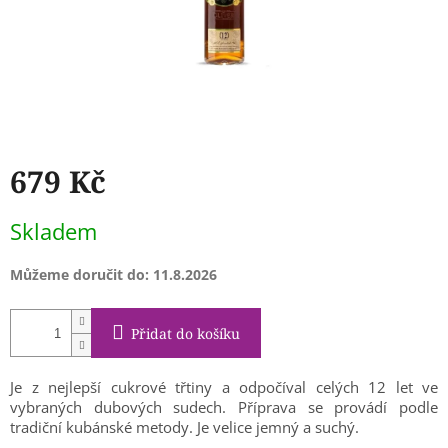
679 Kč
Měrná
Skladem
cena:
Můžeme doručit do:
11.8.2026
Přidat do košíku
Je z nejlepší cukrové třtiny a odpočíval celých 12 let ve
vybraných dubových sudech. Příprava se provádí podle
tradiční kubánské metody. Je velice jemný a suchý.