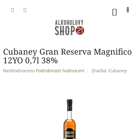
Přejít
na
NÁKU
obsah
KOŠÍK
Cubaney Gran Reserva Magnifico
12YO 0,7l 38%
Průměrné
Neohodnoceno
Podrobnosti hodnocení
Značka:
Cubaney
hodnocení
produktu
je
0,0
z
5
hvězdiček.