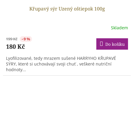
Křupavý sýr Uzený oštiepok 100g
Skladem
199 Kč
–9 %
Do košíku
180 Kč
Lyofilizované, tedy mrazem sušené HARRYHO KŘUPAVÉ
SÝRY, které si uchovávají svoji chuť , veškeré nutriční
hodnoty...