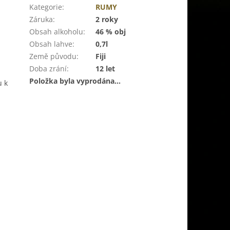
Kategorie
:
RUMY
Záruka
:
2 roky
Obsah alkoholu
:
46 % obj
Obsah lahve
:
0,7l
Země původu
:
Fiji
Doba zrání
:
12 let
Položka byla vyprodána…
u k