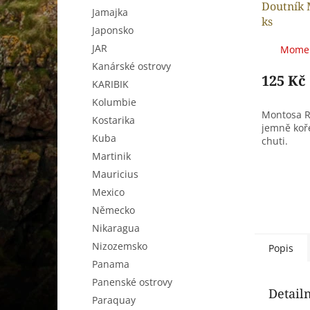
Doutník 
Jamajka
ks
Japonsko
JAR
Momen
Kanárské ostrovy
125 Kč
KARIBIK
Kolumbie
Montosa R
Kostarika
jemně koř
Kuba
chuti.
Martinik
Mauricius
Mexico
Německo
Nikaragua
Nizozemsko
Popis
Panama
Panenské ostrovy
Detail
Paraquay