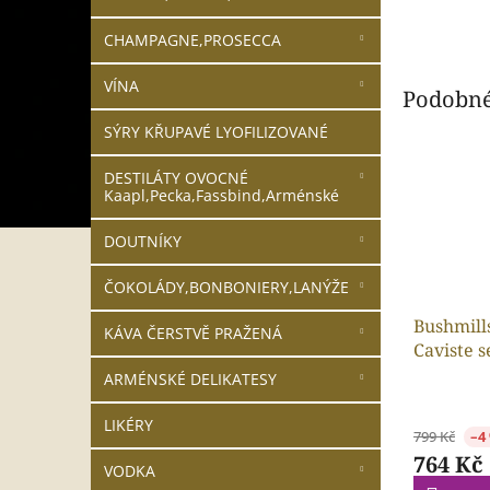
CHAMPAGNE,PROSECCA
VÍNA
Podobné
SÝRY KŘUPAVÉ LYOFILIZOVANÉ
DESTILÁTY OVOCNÉ
Kaapl,Pecka,Fassbind,Arménské
DOUTNÍKY
ČOKOLÁDY,BONBONIERY,LANÝŽE
Bushmill
KÁVA ČERSTVĚ PRAŽENÁ
Caviste 
0,7l 43%
ARMÉNSKÉ DELIKATESY
LIKÉRY
799 Kč
–4
764 Kč
VODKA