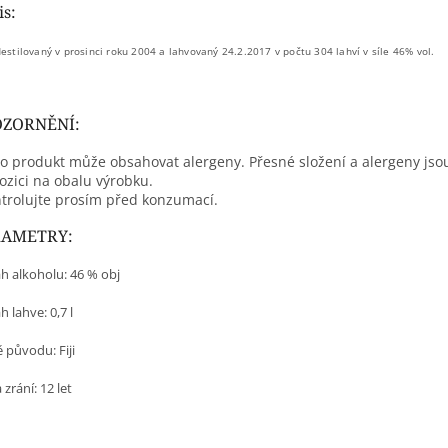
is:
estilovaný v prosinci roku 2004 a lahvovaný 24.2.2017 v počtu 304 lahví v síle 46% vol.
ZORNĚNÍ:
o produkt může obsahovat alergeny. Přesné složení a alergeny jso
ozici na obalu výrobku.
trolujte prosím před konzumací.
RAMETRY:
h alkoholu: 46 % obj
 lahve: 0,7 l
 původu:
Fiji
zrání: 12 let