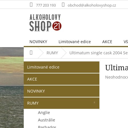
Přejít
777 203 193
obchod@alkoholovyshop.cz
na
obsah
NOVINKY
Limitované edice
AKCE
Vš
Domů
RUMY
Ultimatum single cask 2004 Sec
P
Přeskočit
Ultima
o
Limitované edice
kategorie
s
Průměrné
Neohodnoc
t
AKCE
hodnocení
r
produktu
NOVINKY
a
je
n
0,0
RUMY
z
n
5
í
Anglie
hvězdiček.
p
Austrálie
a
Barbados