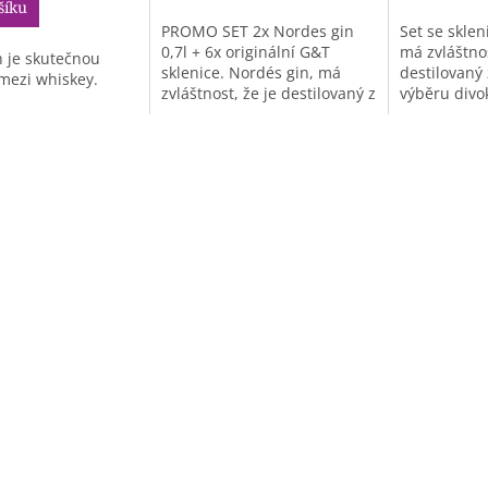
šíku
PROMO SET 2x Nordes gin
Set se sklen
0,7l + 6x originální G&T
má zvláštnos
h je skutečnou
sklenice. Nordés gin, má
destilovaný 
mezi whiskey.
zvláštnost, že je destilovaný z
výběru divok
vína...
bylin...