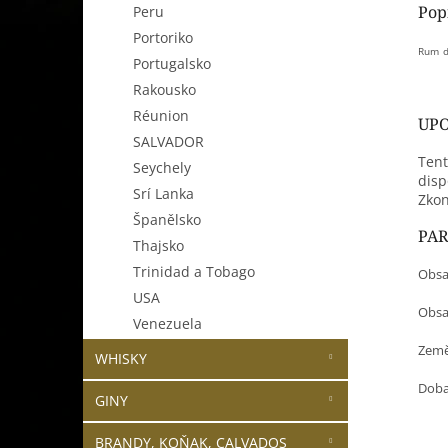
Pop
Peru
Portoriko
Rum d
Portugalsko
Rakousko
Réunion
UPO
SALVADOR
Tent
Seychely
disp
Srí Lanka
Zkon
Španělsko
PA
Thajsko
Trinidad a Tobago
Obsa
USA
Obsah
Venezuela
Země
WHISKY
Doba 
GINY
BRANDY, KOŇAK, CALVADOS