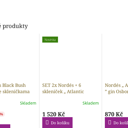
 produkty
Novinka
s Black Bush
SET 2x Nordés + 6
Nordés „ A
se skleničkama
skleniček „ Atlantic
” gin Osbo
Galician ” španělský gin
designovo
Skladem
Skladem
Osborne 40% vol. 0.70 l
40% vol. 0.
1 520 Kč
870 Kč
 %
Do košíku
Do koší