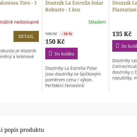
Montosa Toro - 1
Doutník La Estrella Solar
Doutník L
Robusto - 1 kus
Plantatio
Robusto - 
tálně nedostupné
Skladem
135 Kč
180 Kč
–16 %
DETAIL
150 Kč
Do koší
obusto je doutník
Do košíku
eněný a krémové
Doutníky Le
Connecticut 
Doutníky La Estrella Polar
doutníky z 
jsou doutníky se špičkovým
republiky, 
poměrem cena / výkon.
krémově...
Perfektní řemeslné
zpracování a výborná...
ní popis produktu