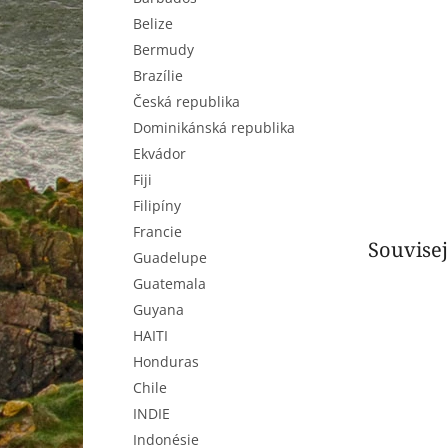
n
Belize
e
l
Bermudy
Brazílie
Česká republika
Dominikánská republika
Ekvádor
Fiji
Filipíny
Francie
Souvisej
Guadelupe
Guatemala
Guyana
HAITI
Honduras
Chile
INDIE
Indonésie