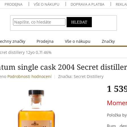
PRODEJNA
VŠE O NÁKUPU
DOPRAVA A PLATBA
REKLA
HLEDAT
echny značky
Prodejna
Vše o nákupu
Značky
ret distillery 12yo 0,7l 46%
tum single cask 2004 Secret distille
eno
Podrobnosti hodnocení
Značka:
Secret Distillery
1 53
Měrná
Momen
cena:
Položka b
Rum dest