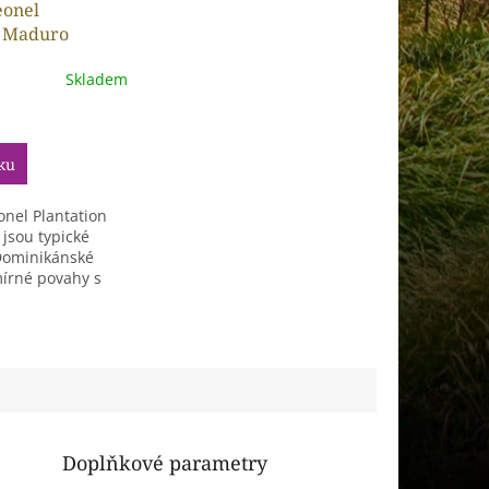
eonel
n Maduro
1ks
Skladem
ku
onel Plantation
jsou typické
Dominikánské
mírné povahy s
Doplňkové parametry