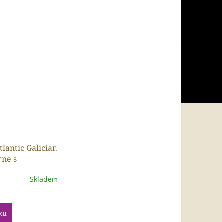
tlantic Galician
rne s
u skleničkou
Skladem
70 l
ku