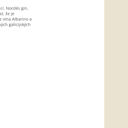
icí. Nordés gin,
t, že je
z vína Albarino a
ých galicijských