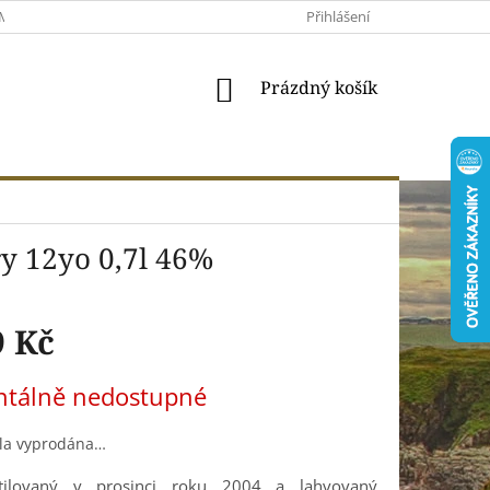
MACE A VRÁCENÍ
MOJE OBJEDNÁVKA
Přihlášení
VŠEOBECNÉ OBCHODNÍ 
NÁKUPNÍ
Prázdný košík
KOŠÍK
ry 12yo 0,7l 46%
9 Kč
tálně nedostupné
yla vyprodána…
ilovaný v prosinci roku 2004 a lahvovaný