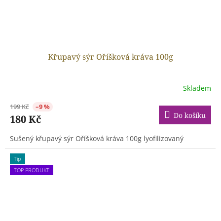
Křupavý sýr Oříšková kráva 100g
Skladem
199 Kč
–9 %
Do košíku
180 Kč
Sušený křupavý sýr Oříšková kráva 100g lyofilizovaný
Tip
TOP PRODUKT