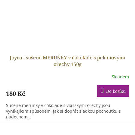
Joyco - sušené MERUŇKY v čokoládě s pekanovými
ořechy 150g
Skladem
Do košíku
180 Kč
Sušené meruňky v čokoládě s vlašskými ořechy jsou
vynikajícím způsobem, jak si dopřát sladkou pochoutku s
nádechem...
Z
á