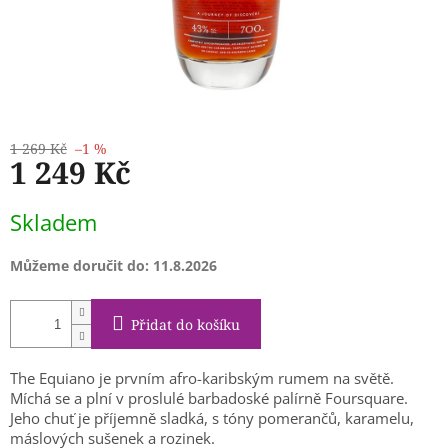
1 269 Kč
–1 %
1 249 Kč
Měrná
Skladem
cena:
Můžeme doručit do:
11.8.2026
Přidat do košíku
The Equiano je prvním afro-karibským rumem na světě.
Míchá se a plní v proslulé barbadoské palírně Foursquare.
Jeho chuť je příjemně sladká, s tóny pomerančů, karamelu,
máslových sušenek a rozinek.