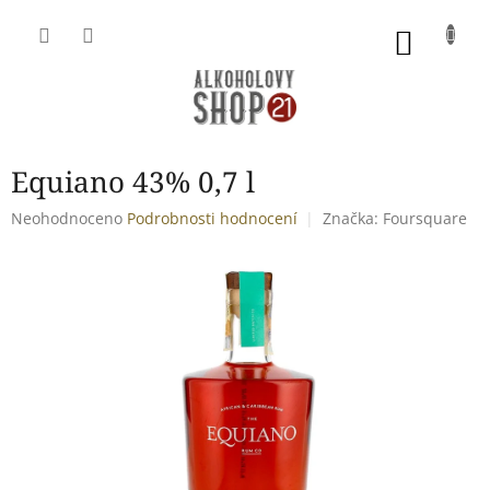
Přejít
na
NÁKU
obsah
KOŠÍK
Equiano 43% 0,7 l
Průměrné
Neohodnoceno
Podrobnosti hodnocení
Značka:
Foursquare
hodnocení
produktu
je
0,0
z
5
hvězdiček.