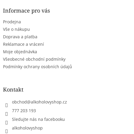
p
a
Informace pro vás
t
Prodejna
í
Vše o nákupu
Doprava a platba
Reklamace a vrácení
Moje objednávka
Všeobecné obchodní podmínky
Podmínky ochrany osobních údajů
Kontakt
obchod
@
alkoholovyshop.cz
777 203 193
Sledujte nás na facebooku
alkoholovyshop