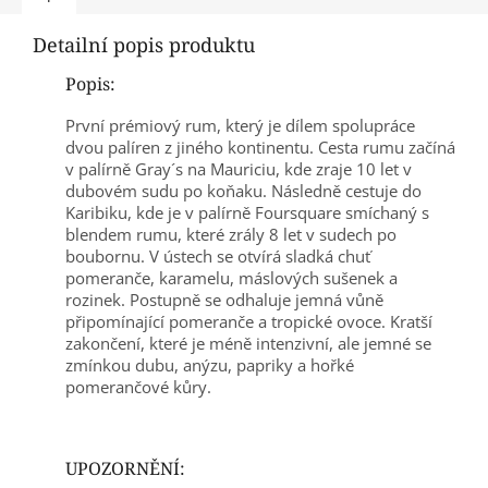
Detailní popis produktu
Popis:
První prémiový rum, který je dílem spolupráce
dvou palíren z jiného kontinentu. Cesta rumu začíná
v palírně Gray´s na Mauriciu, kde zraje 10 let v
dubovém sudu po koňaku. Následně cestuje do
Karibiku, kde je v palírně Foursquare smíchaný s
blendem rumu, které zrály 8 let v sudech po
boubornu. V ústech se otvírá sladká chuť
pomeranče, karamelu, máslových sušenek a
rozinek. Postupně se odhaluje jemná vůně
připomínající pomeranče a tropické ovoce. Kratší
zakončení, které je méně intenzivní, ale jemné se
zmínkou dubu, anýzu, papriky a hořké
pomerančové kůry.
UPOZORNĚNÍ: