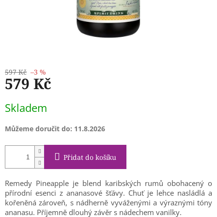
597 Kč
–3 %
579 Kč
Měrná
Skladem
cena:
Můžeme doručit do:
11.8.2026
Přidat do košíku
Remedy Pineapple je blend karibských rumů obohacený o
přírodní esenci z ananasové šťávy. Chuť je lehce nasládlá a
kořeněná zároveň, s nádherně vyváženými a výraznými tóny
ananasu. Příjemně dlouhý závěr s nádechem vanilky.