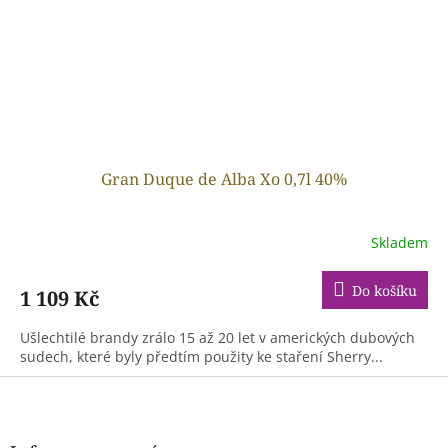
Gran Duque de Alba Xo 0,7l 40%
Skladem
Do košíku
1 109 Kč
Ušlechtilé brandy zrálo 15 až 20 let v amerických dubových
sudech, které byly předtím použity ke staření Sherry...
Z
á
p