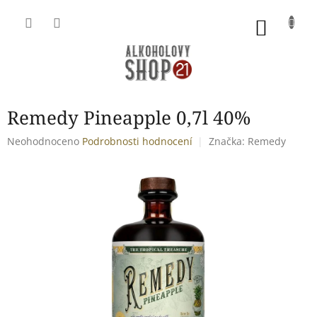
Přejít
na
NÁKU
obsah
KOŠÍK
Remedy Pineapple 0,7l 40%
Průměrné
Neohodnoceno
Podrobnosti hodnocení
Značka:
Remedy
hodnocení
produktu
je
0,0
z
5
hvězdiček.