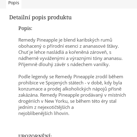
Popis
Detailní popis produktu
Popis:
Remedy Pineapple je blend karibských rumů
obohacený o přírodní esenci z ananasové šťávy.
Chuť je lehce nasládlá a kořeněná zároveň, s
nádherně vyváženými a výraznými tóny ananasu.
Příjemně dlouhý závěr s nádechem vanilky.
Podle legendy se Remedy Pineapple zrodil během
prohibice ve Spojených státech - v době, kdy byla
konzumace a prodej alkoholických nápojů přísně
zakázána. Remedy Pineapple prodávaný v místních
drogériích v New Yorku, se během této éry stal
jedním z nejexotičtějších a
nejoblíbenějších lihovin.
UPOZORNĚNÍ: