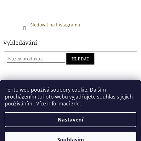
Sledovat na Instagramu
Vyhledávání
HLEDAT
Developed by absreklama.cz
Tento web používá soubory cookie. Dalším
procházením tohoto webu vyjadřujete souhlas s jejich
používáním.. Více informací
zde
.
Vytvořil Shoptet
Nastavení
Copyright 2026
Alkoholový shop
. Všechna práva vyhrazena.
Souhlasím