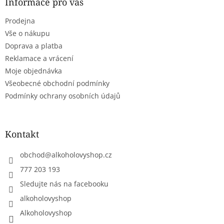
a
Informace pro vás
t
Prodejna
í
Vše o nákupu
Doprava a platba
Reklamace a vrácení
Moje objednávka
Všeobecné obchodní podmínky
Podmínky ochrany osobních údajů
Kontakt
obchod
@
alkoholovyshop.cz
777 203 193
Sledujte nás na facebooku
alkoholovyshop
Alkoholovyshop