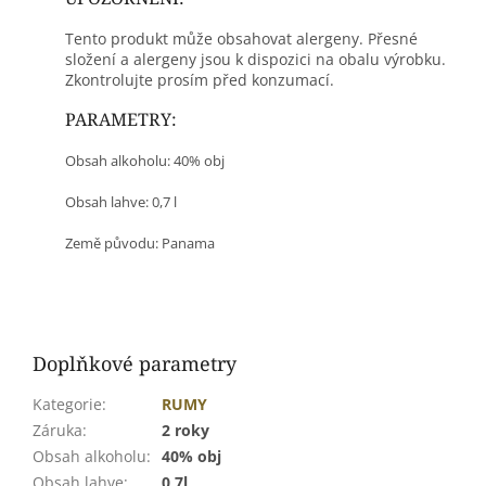
Tento produkt může obsahovat alergeny. Přesné
složení a alergeny jsou k dispozici na obalu výrobku.
Zkontrolujte prosím před konzumací.
PARAMETRY:
Obsah alkoholu: 40% obj
Obsah lahve: 0,7 l
Země původu: Panama
Doplňkové parametry
Kategorie
:
RUMY
Záruka
:
2 roky
Obsah alkoholu
:
40% obj
Obsah lahve
:
0,7l