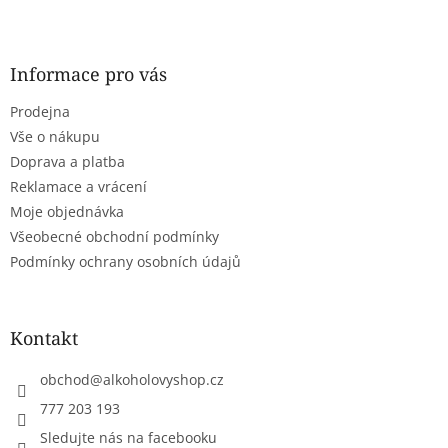
Z
á
p
a
Informace pro vás
t
Prodejna
í
Vše o nákupu
Doprava a platba
Reklamace a vrácení
Moje objednávka
Všeobecné obchodní podmínky
Podmínky ochrany osobních údajů
Kontakt
obchod
@
alkoholovyshop.cz
777 203 193
Sledujte nás na facebooku