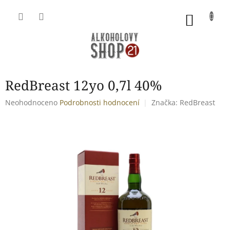
Přejít
na
NÁKU
obsah
KOŠÍK
RedBreast 12yo 0,7l 40%
Průměrné
Neohodnoceno
Podrobnosti hodnocení
Značka:
RedBreast
hodnocení
produktu
je
0,0
z
5
hvězdiček.