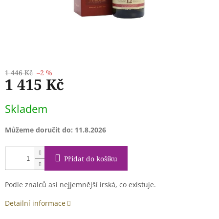
1 446 Kč
–2 %
1 415 Kč
Měrná
Skladem
cena:
Můžeme doručit do:
11.8.2026
Přidat do košíku
Podle znalců asi nejjemnější irská, co existuje.
Detailní informace