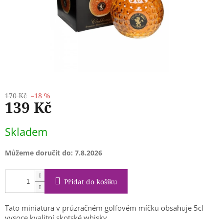
170 Kč
–18 %
139 Kč
Měrná
Skladem
cena:
Můžeme doručit do:
7.8.2026
Přidat do košíku
Tato miniatura v průzračném golfovém míčku obsahuje 5cl
vysoce kvalitní skotské whisky.