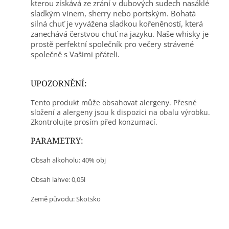
kterou získává ze zrání v dubových sudech nasáklé
sladkým vínem, sherry nebo portským. Bohatá
silná chuť je vyvážena sladkou kořeněností, která
zanechává čerstvou chuť na jazyku. Naše whisky je
prostě perfektní společník pro večery strávené
společně s Vašimi přáteli.
UPOZORNĚNÍ:
Tento produkt může obsahovat alergeny. Přesné
složení a alergeny jsou k dispozici na obalu výrobku.
Zkontrolujte prosím před konzumací.
PARAMETRY:
Obsah alkoholu: 40% obj
Obsah lahve: 0,05l
Země původu: Skotsko