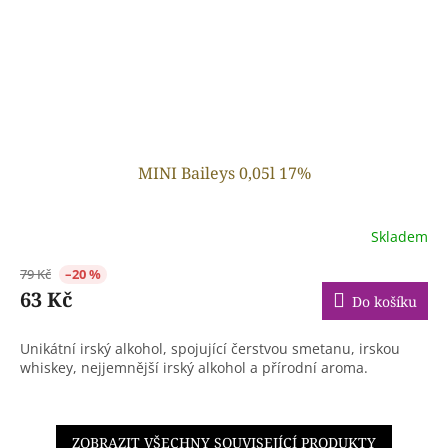
MINI Baileys 0,05l 17%
Skladem
79 Kč
–20 %
63 Kč
Do košíku
Unikátní irský alkohol, spojující čerstvou smetanu, irskou
whiskey, nejjemnější irský alkohol a přírodní aroma.
ZOBRAZIT VŠECHNY SOUVISEJÍCÍ PRODUKTY