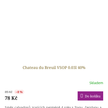
Chateau du Breuil VSOP 0.03l 40%
Skladem
85 Kč
–8 %
Do košíku
78 Kč
Směs calvadosů zrajících nejméně 4 roky s živou, čerstvou a