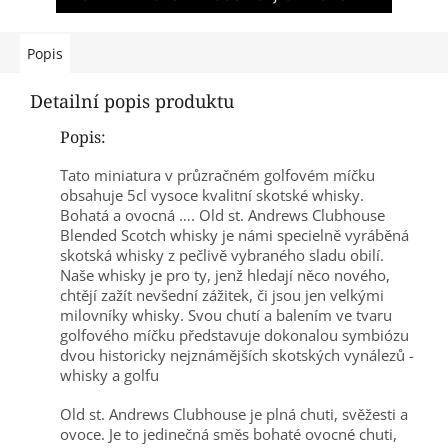
Popis
Detailní popis produktu
Popis:
Tato miniatura v průzračném golfovém míčku
obsahuje 5cl vysoce kvalitní skotské whisky.
Bohatá a ovocná …. Old st. Andrews Clubhouse
Blended Scotch whisky je námi specielně vyráběná
skotská whisky z pečlivě vybraného sladu obilí.
Naše whisky je pro ty, jenž hledají něco nového,
chtějí zažít nevšední zážitek, či jsou jen velkými
milovníky whisky. Svou chutí a balením ve tvaru
golfového míčku představuje dokonalou symbiózu
dvou historicky nejznámějších skotských vynálezů -
whisky a golfu
Old st. Andrews Clubhouse je plná chuti, svěžesti a
ovoce. Je to jedinečná směs bohaté ovocné chuti,