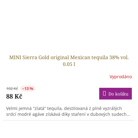
MINI Sierra Gold original Mexican tequila 38% vol.
0.05 l
Vyprodáno
102 Kč
–13 %
Do košíku
88 Kč
Velmi jemná ”zlatá” tequila, destilovaná z plně vyzrálých
srdcí modré agáve získává díky staření v dubových sudech...