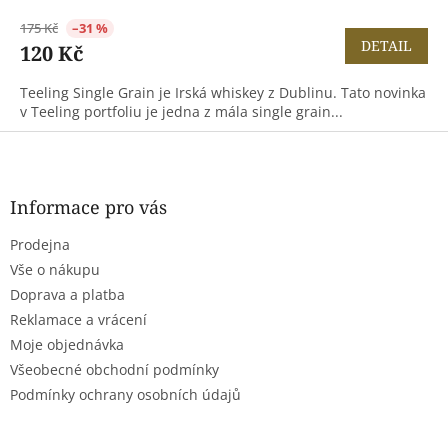
175 Kč
–31 %
DETAIL
120 Kč
Teeling Single Grain je Irská whiskey z Dublinu. Tato novinka
v Teeling portfoliu je jedna z mála single grain...
Z
á
p
a
Informace pro vás
t
Prodejna
í
Vše o nákupu
Doprava a platba
Reklamace a vrácení
Moje objednávka
Všeobecné obchodní podmínky
Podmínky ochrany osobních údajů