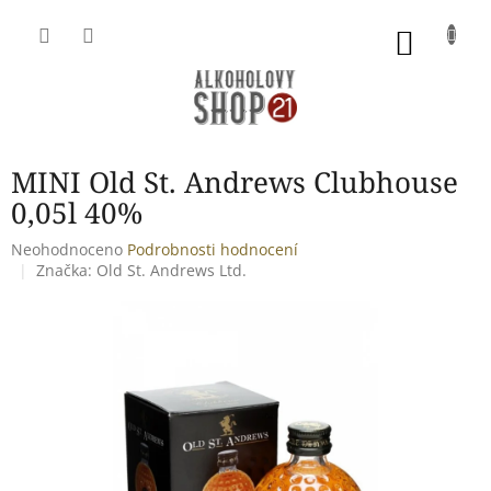
Přejít
na
NÁKU
obsah
KOŠÍK
MINI Old St. Andrews Clubhouse
0,05l 40%
Průměrné
Neohodnoceno
Podrobnosti hodnocení
hodnocení
Značka:
Old St. Andrews Ltd.
produktu
je
0,0
z
5
hvězdiček.