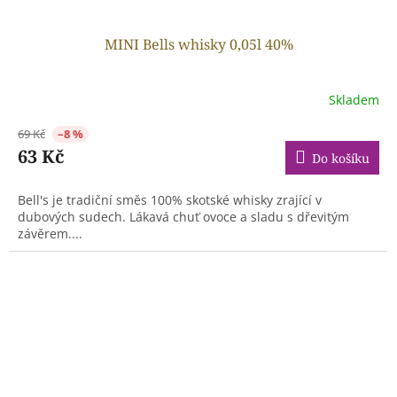
MINI Bells whisky 0,05l 40%
Skladem
69 Kč
–8 %
63 Kč
Do košíku
Bell's je tradiční směs 100% skotské whisky zrající v
dubových sudech. Lákavá chuť ovoce a sladu s dřevitým
závěrem....