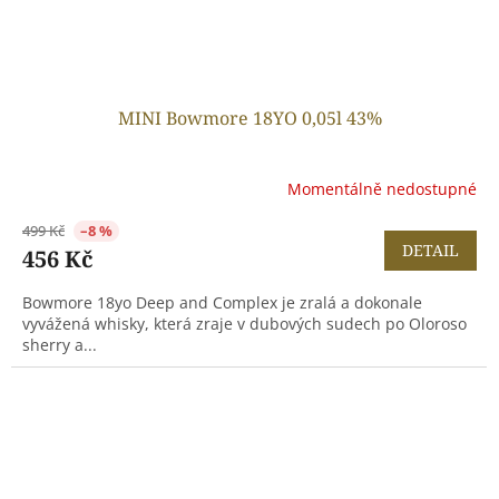
MINI Bowmore 18YO 0,05l 43%
Momentálně nedostupné
499 Kč
–8 %
DETAIL
456 Kč
Bowmore 18yo Deep and Complex je zralá a dokonale
vyvážená whisky, která zraje v dubových sudech po Oloroso
sherry a...