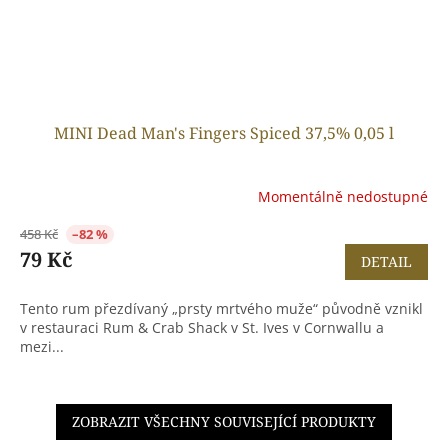
MINI Dead Man's Fingers Spiced 37,5% 0,05 l
Momentálně nedostupné
458 Kč
–82 %
79 Kč
DETAIL
Tento rum přezdívaný „prsty mrtvého muže“ původně vznikl
v restauraci Rum & Crab Shack v St. Ives v Cornwallu a
mezi...
ZOBRAZIT VŠECHNY SOUVISEJÍCÍ PRODUKTY