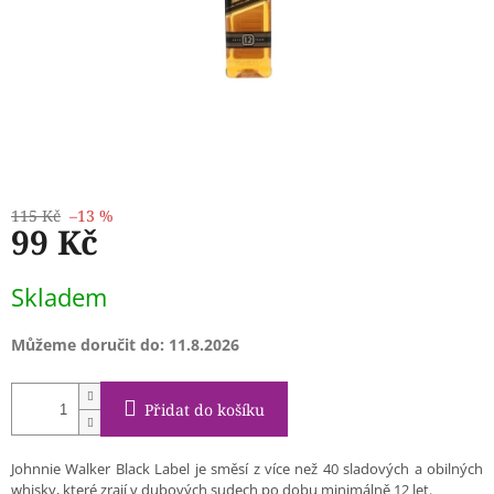
115 Kč
–13 %
99 Kč
Měrná
Skladem
cena:
Můžeme doručit do:
11.8.2026
Přidat do košíku
Johnnie Walker Black Label je směsí z více než 40 sladových a obilných
whisky, které zrají v dubových sudech po dobu minimálně 12 let.