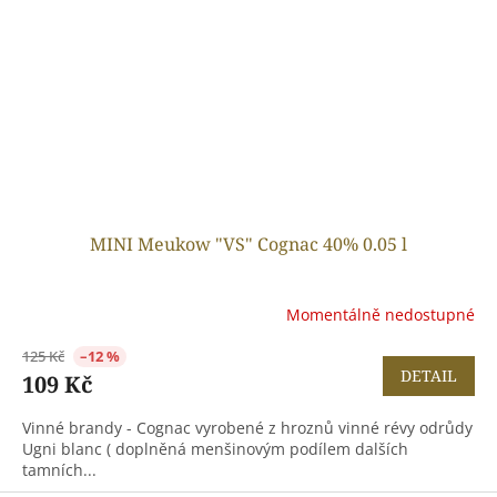
MINI Meukow "VS" Cognac 40% 0.05 l
Momentálně nedostupné
125 Kč
–12 %
DETAIL
109 Kč
Vinné brandy - Cognac vyrobené z hroznů vinné révy odrůdy
Ugni blanc ( doplněná menšinovým podílem dalších
tamních...