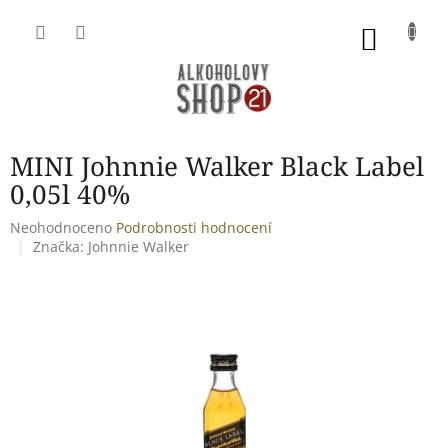
Přejít
na
NÁKU
obsah
KOŠÍK
MINI Johnnie Walker Black Label
0,05l 40%
Průměrné
Neohodnoceno
Podrobnosti hodnocení
hodnocení
Značka:
Johnnie Walker
produktu
je
0,0
z
5
hvězdiček.