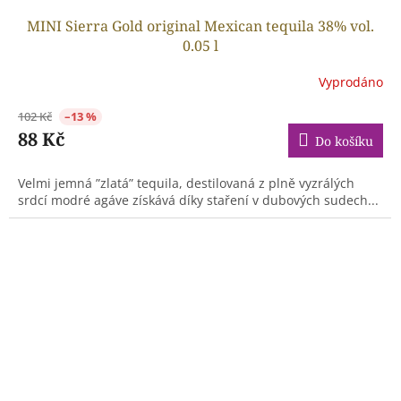
MINI Sierra Gold original Mexican tequila 38% vol.
0.05 l
Vyprodáno
102 Kč
–13 %
88 Kč
Do košíku
Velmi jemná ”zlatá” tequila, destilovaná z plně vyzrálých
srdcí modré agáve získává díky staření v dubových sudech...