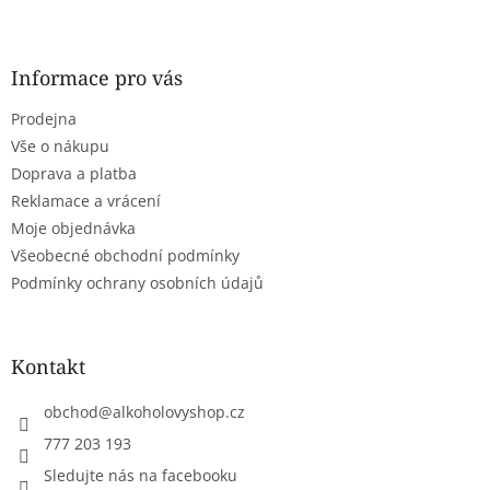
Z
á
p
a
Informace pro vás
t
Prodejna
í
Vše o nákupu
Doprava a platba
Reklamace a vrácení
Moje objednávka
Všeobecné obchodní podmínky
Podmínky ochrany osobních údajů
Kontakt
obchod
@
alkoholovyshop.cz
777 203 193
Sledujte nás na facebooku