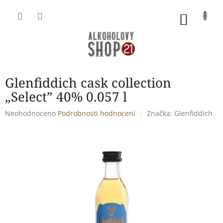
Přejít
na
NÁKU
obsah
KOŠÍK
Glenfiddich cask collection
„Select” 40% 0.057 l
Průměrné
Neohodnoceno
Podrobnosti hodnocení
Značka:
Glenfiddich
hodnocení
produktu
je
0,0
z
5
hvězdiček.