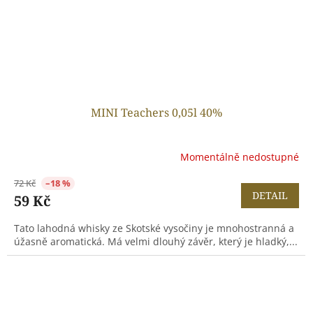
MINI Teachers 0,05l 40%
Momentálně nedostupné
72 Kč
–18 %
DETAIL
59 Kč
Tato lahodná whisky ze Skotské vysočiny je mnohostranná a
úžasně aromatická. Má velmi dlouhý závěr, který je hladký,...