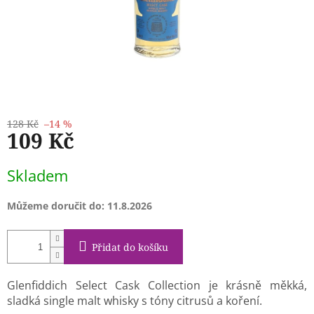
128 Kč
–14 %
109 Kč
Měrná
Skladem
cena:
Můžeme doručit do:
11.8.2026
Přidat do košíku
Glenfiddich Select Cask Collection je krásně měkká,
sladká single malt whisky s tóny citrusů a koření.