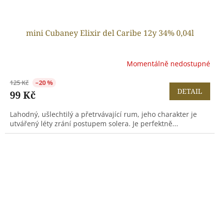
mini Cubaney Elixir del Caribe 12y 34% 0,04l
Momentálně nedostupné
125 Kč
–20 %
DETAIL
99 Kč
Lahodný, ušlechtilý a přetrvávající rum, jeho charakter je
utvářený léty zrání postupem solera. Je perfektně...