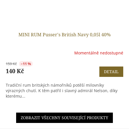
MINI RUM Pusser's British Navy 0,05l 40%
Momentálně nedostupné
159 Kč
–11 %
140 Kč
DETAIL
Tradiční rum britských námořníků potěší milovníky
výrazných chutí. K těm patřil i slavný admirál Nelson, díky
kterému...
ZOBRAZIT VŠECHNY SOUVISEJÍCÍ PRODUKTY