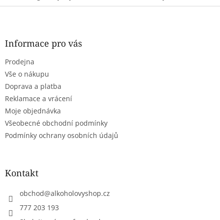
Z
á
p
a
Informace pro vás
t
Prodejna
í
Vše o nákupu
Doprava a platba
Reklamace a vrácení
Moje objednávka
Všeobecné obchodní podmínky
Podmínky ochrany osobních údajů
Kontakt
obchod
@
alkoholovyshop.cz
777 203 193