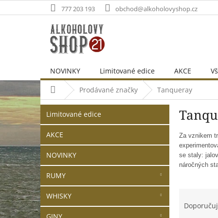
Přejít
777 203 193
obchod@alkoholovyshop.cz
na
obsah
NOVINKY
Limitované edice
AKCE
Vš
Domů
Prodávané značky
Tanqueray
P
Přeskočit
Tanqu
o
Limitované edice
kategorie
s
t
AKCE
Za vznikem tr
r
experimentova
NOVINKY
se staly: jal
a
náročných sta
n
RUMY
n
í
Ř
WHISKY
p
a
Doporuču
a
z
GINY