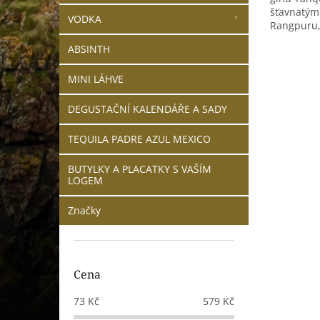
šťavnatými
VODKA
Rangpuru,.
ABSINTH
MINI LÁHVE
DEGUSTAČNÍ KALENDÁŘE A SADY
TEQUILA PADRE AZUL MEXICO
BUTYLKY A PLACATKY S VAŠÍM
LOGEM
Značky
Cena
73
Kč
579
Kč