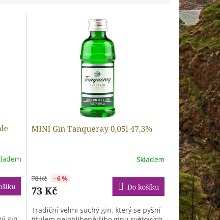
ale
MINI Gin Tanqueray 0,05l 47,3%
kladem
Skladem
78 Kč
–6 %
ošíku
Do košíku
73 Kč
Tradiční velmi suchý gin, který se pyšní
ný gin
titulem nejoblíbenějšího ginu světových