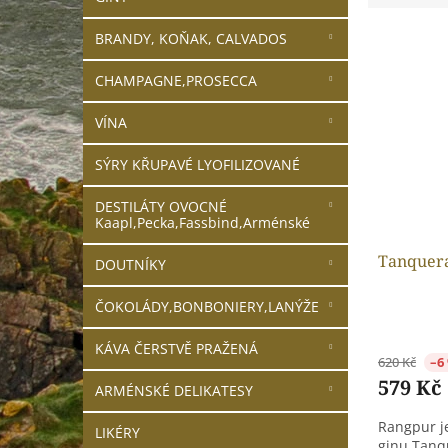
n
e
e
V
n
BRANDY, KOŇAK, CALVADOS
l
ý
í
p
p
CHAMPAGNE,PROSECCA
i
r
s
o
VÍNA
p
d
r
SÝRY KŘUPAVÉ LYOFILIZOVANÉ
u
o
k
DESTILÁTY OVOCNÉ
d
t
Kaapl,Pecka,Fassbind,Arménské
u
ů
k
Tanquera
DOUTNÍKY
t
ů
ČOKOLÁDY,BONBONIERY,LANÝŽE
KÁVA ČERSTVĚ PRAŽENÁ
620 Kč
–6
579 Kč
ARMÉNSKÉ DELIKATESY
Rangpur je
LIKÉRY
ginu Tanq