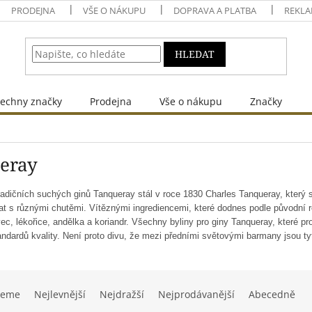
PRODEJNA
VŠE O NÁKUPU
DOPRAVA A PLATBA
REKLA
HLEDAT
echny značky
Prodejna
Vše o nákupu
Značky
eray
adičních suchých ginů Tanqueray stál v roce 1830 Charles Tanqueray, který se 
t s různými chutěmi. Vítěznými ingrediencemi, které dodnes podle původní 
ovec, lékořice, andělka a koriandr. Všechny byliny pro giny Tanqueray, které p
ndardů kvality. Není proto divu, že mezi předními světovými barmany jsou ty
jeme
Nejlevnější
Nejdražší
Nejprodávanější
Abecedně