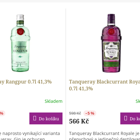
y Rangpur 0.7l 41,3%
Tanqueray Blackcurrant Roy
0.7l 41,3%
Skladem
S
 %
598 Kč
–5 %
Do košíku
Do k
566 Kč
 naprosto vynikající varianta
Tanqueray Blackcurrant Royale je
ueray. Gin je ochucen
přepychový a jedinečný destilova