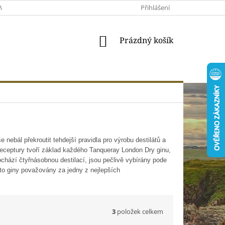
MACE A VRÁCENÍ
MOJE OBJEDNÁVKA
Přihlášení
VŠEOBECNÉ OBCHODNÍ 
NÁKUPNÍ
Prázdný košík
KOŠÍK
nebál překroutit tehdejší pravidla pro výrobu destilátů a
receptury tvoří základ každého Tanqueray London Dry ginu,
rochází čtyřnásobnou destilací, jsou pečlivě vybírány pode
to giny považovány za jedny z nejlepších
3
položek celkem