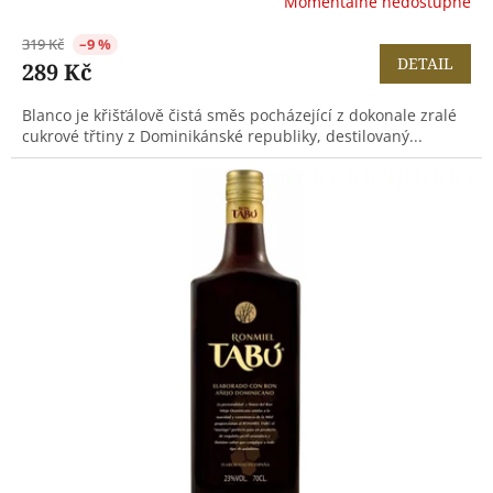
Momentálně nedostupné
319 Kč
–9 %
DETAIL
289 Kč
Blanco je křišťálově čistá směs pocházející z dokonale zralé
cukrové třtiny z Dominikánské republiky, destilovaný...