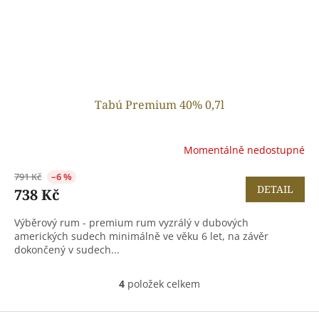
Tabú Premium 40% 0,7l
Momentálně nedostupné
791 Kč
–6 %
DETAIL
738 Kč
Výběrový rum - premium rum vyzrálý v dubových
amerických sudech minimálně ve věku 6 let, na závěr
dokončený v sudech...
4
položek celkem
O
v
l
Z