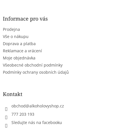
á
á
d
p
a
a
Informace pro vás
c
t
í
Prodejna
í
p
r
Vše o nákupu
v
Doprava a platba
k
Reklamace a vrácení
y
Moje objednávka
v
ý
Všeobecné obchodní podmínky
p
Podmínky ochrany osobních údajů
i
s
u
Kontakt
obchod
@
alkoholovyshop.cz
777 203 193
Sledujte nás na facebooku