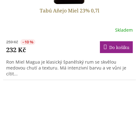
Tabú Aňejo Miel 23% 0,7l
Skladem
259 Kč
–10 %
Do košíku
232 Kč
Ron Miel Magua je klasický španělský rum se skvělou
medovou chutí a texturu. Má intenzivní barvu a ve vůni je
cítit...