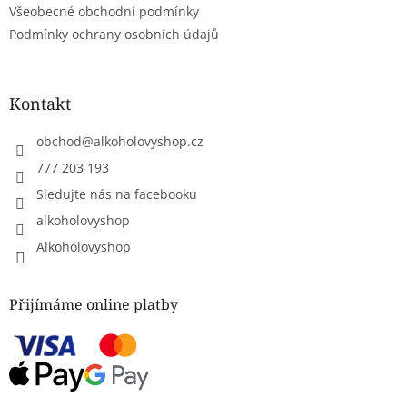
ý
Všeobecné obchodní podmínky
p
Podmínky ochrany osobních údajů
i
s
u
Kontakt
obchod
@
alkoholovyshop.cz
777 203 193
Sledujte nás na facebooku
alkoholovyshop
Alkoholovyshop
Přijímáme online platby