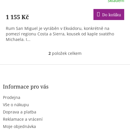
Skladem
Do košíku
1 155 Kč
Rum San Miguel je vyráběn v Ekvádoru, konkrétně na
pomezí regionu Costa a Sierra, kousek od kaple svatého
Michaela. I...
2
položek celkem
O
v
l
Z
á
á
d
p
a
a
Informace pro vás
c
t
í
Prodejna
í
p
r
Vše o nákupu
v
Doprava a platba
k
Reklamace a vrácení
y
Moje objednávka
v