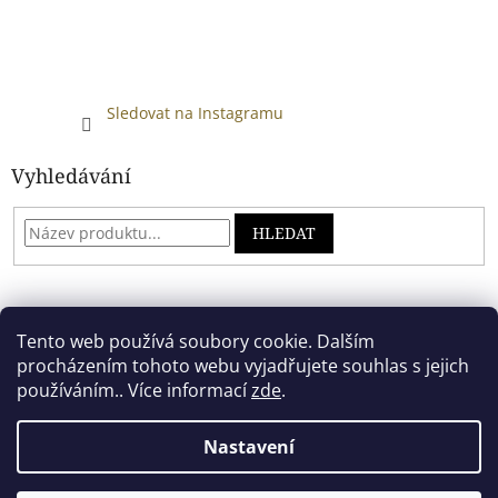
Sledovat na Instagramu
Vyhledávání
HLEDAT
Developed by absreklama.cz
Tento web používá soubory cookie. Dalším
procházením tohoto webu vyjadřujete souhlas s jejich
používáním.. Více informací
zde
.
Vytvořil Shoptet
Nastavení
Copyright 2026
Alkoholový shop
. Všechna práva vyhrazena.