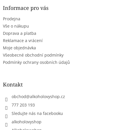
p
a
a
Informace pro vás
c
t
í
Prodejna
í
p
r
Vše o nákupu
v
Doprava a platba
k
Reklamace a vrácení
y
Moje objednávka
v
ý
Všeobecné obchodní podmínky
p
Podmínky ochrany osobních údajů
i
s
u
Kontakt
obchod
@
alkoholovyshop.cz
777 203 193
Sledujte nás na facebooku
alkoholovyshop