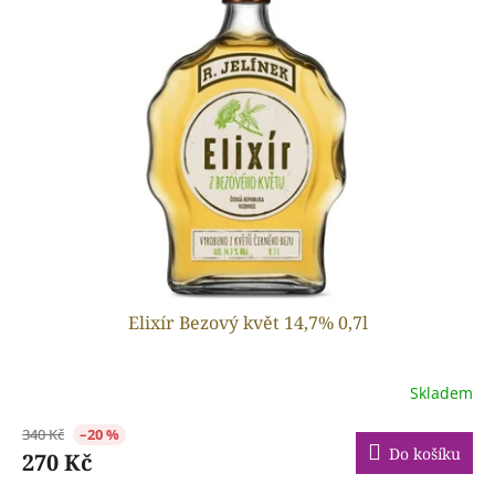
p
o
i
d
s
u
p
k
r
t
o
ů
d
u
k
t
ů
Elixír Bezový květ 14,7% 0,7l
Skladem
340 Kč
–20 %
Do košíku
270 Kč