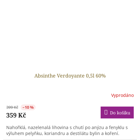
Absinthe Verdoyante 0,5l 60%
Vyprodáno
399 Kč
–10 %
Do košíku
359 Kč
Nahořklá, nazelenalá lihovina s chutí po anýzu a fenyklu s
výluhem pelyňku, koriandru a destilátu bylin a koření.