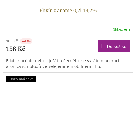
Elixír z aronie 0,2l 14,7%
Skladem
165 Kč
–4 %
Do košíku
158 Kč
Elixír z arónie neboli jeřábu černého se vyrábí macerací
aroniových plodů ve velejemném obilném lihu.
Limitovaná edice