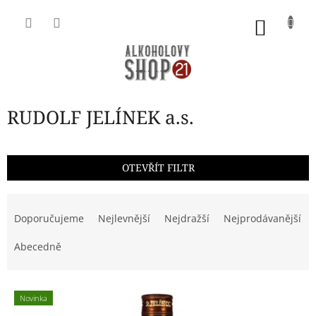
Přejít
na
NÁKU
obsah
KOŠÍK
RUDOLF JELÍNEK a.s.
OTEVŘÍT FILTR
Ř
a
Doporučujeme
Nejlevnější
Nejdražší
Nejprodávanější
z
e
Abecedně
n
í
V
p
Novinka
ý
r