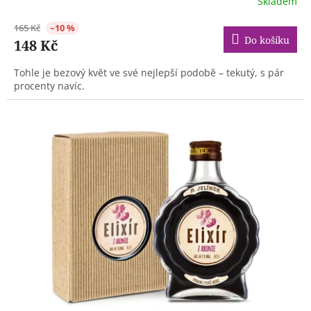
Skladem
165 Kč
–10 %
Do košíku
148 Kč
Tohle je bezový květ ve své nejlepší podobě – tekutý, s pár
procenty navíc.