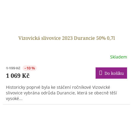
Vizovická slivovice 2023 Durancie 50% 0,7l
Skladem
1 199 Kč
–10 %
Do košíku
1 069 Kč
Historicky poprvé byla ke stáčení ročníkové Vizovické
slivovice vybrána odrůda Durancie, která se obecně těší
vysoké...