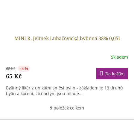
MINI R. Jelínek Luhačovická bylinná 38% 0,05l
Skladem
68 Kč
–4 %
Do košíku
65 Kč
Bylinný likér z unikátní směsi bylin - základem je 13 druhů
bylin a koření, čtrnáctým jsou mladé...
9
položek celkem
O
v
l
Z
á
á
d