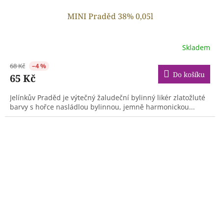
MINI Praděd 38% 0,05l
Skladem
68 Kč
–4 %
Do košíku
65 Kč
Jelínkův Praděd je výtečný žaludeční bylinný likér zlatožluté
barvy s hořce nasládlou bylinnou, jemně harmonickou...