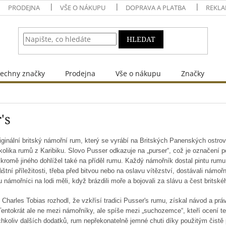
PRODEJNA
VŠE O NÁKUPU
DOPRAVA A PLATBA
REKLA
HLEDAT
echny značky
Prodejna
Vše o nákupu
Značky
's
riginální britský námořní rum, který se vyrábí na Britských Panenských ostr
olika rumů z Karibiku. Slovo Pusser odkazuje na „purser“, což je označení po
 kromě jiného dohlížel také na příděl rumu. Každý námořník dostal pintu rumu
áštní příležitosti, třeba před bitvou nebo na oslavu vítězství, dostávali námoř
u námořníci na lodi měli, když brázdili moře a bojovali za slávu a čest britské
Charles Tobias rozhodl, že vzkřísí tradici Pusser's rumu, získal návod a pr
 Tentokrát ale ne mezi námořníky, ale spíše mezi „suchozemce“, kteří ocení ten
hkoliv dalších dodatků, rum nepřekonatelně jemné chuti díky použitým čistě 