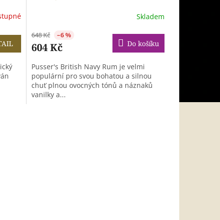
stupné
Skladem
648 Kč
–6 %
TAIL
Do košíku
604 Kč
ický
Pusser's British Navy Rum je velmi
ván
populární pro svou bohatou a silnou
chuť plnou ovocných tónů a náznaků
vanilky a...