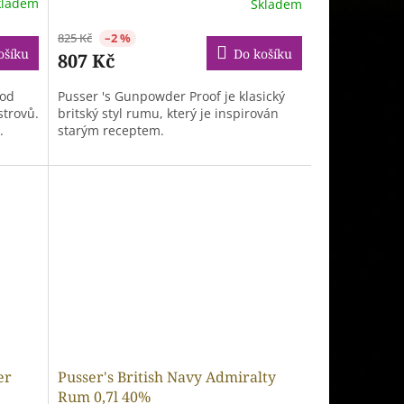
kladem
Skladem
825 Kč
–2 %
ošíku
Do košíku
807 Kč
ood
Pusser 's Gunpowder Proof je klasický
strovů.
britský styl rumu, který je inspirován
.
starým receptem.
er
Pusser's British Navy Admiralty
Rum 0,7l 40%