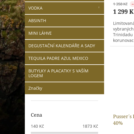
1 358 Kč
–
VODKA
1 299 K
ABSINTH
Limitovan
vybraných
MINI LÁHVE
Trinidadu
korunovac
DEGUSTAČNÍ KALENDÁŘE A SADY
TEQUILA PADRE AZUL MEXICO
BUTYLKY A PLACATKY S VAŠÍM
LOGEM
Značky
Cena
Pusser´s 
40%
140
Kč
1873
Kč