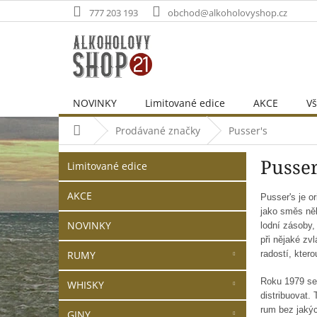
Přejít
777 203 193
obchod@alkoholovyshop.cz
na
obsah
NOVINKY
Limitované edice
AKCE
Vš
Domů
Prodávané značky
Pusser's
P
Přeskočit
Pusser
o
Limitované edice
kategorie
s
t
AKCE
Pusser's je o
r
jako směs něk
NOVINKY
lodní zásoby,
a
při nějaké zvl
n
radostí, ktero
RUMY
n
í
Roku 1979 se 
WHISKY
p
distribuovat.
a
rum bez jakýc
GINY