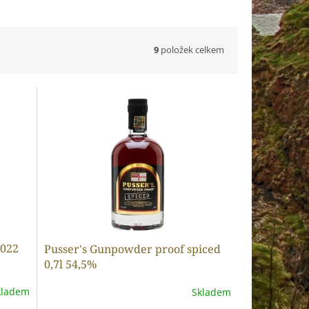
9
položek celkem
2022
Pusser's Gunpowder proof spiced
0,7l 54,5%
kladem
Skladem