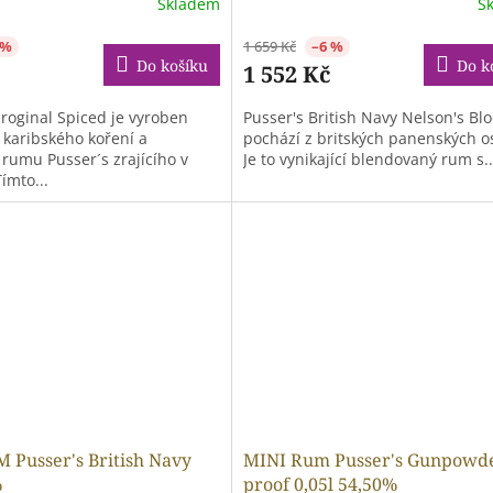
Skladem
S
 %
1 659 Kč
–6 %
Do košíku
Do k
1 552 Kč
roginal Spiced je vyroben
Pusser's British Navy Nelson's Bl
 karibského koření a
pochází z britských panenských o
rumu Pusser´s zrajícího v
Je to vynikající blendovaný rum s..
ímto...
 Pusser's British Navy
MINI Rum Pusser's Gunpowd
%
proof 0,05l 54,50%