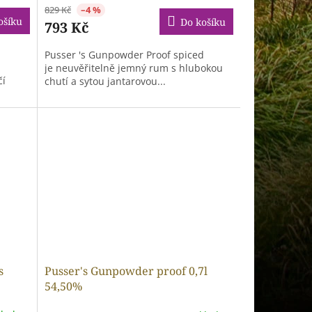
829 Kč
–4 %
ošíku
Do košíku
793 Kč
Pusser 's Gunpowder Proof spiced
je neuvěřitelně jemný rum s hlubokou
čí
chutí a sytou jantarovou...
s
Pusser's Gunpowder proof 0,7l
54,50%