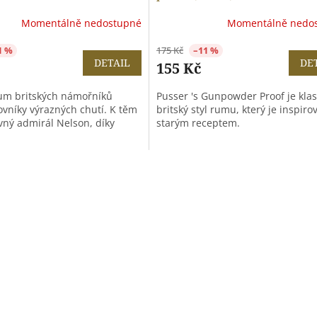
Momentálně nedostupné
Momentálně nedo
1 %
175 Kč
–11 %
DETAIL
DE
155 Kč
rum britských námořníků
Pusser 's Gunpowder Proof je klas
ovníky výrazných chutí. K těm
britský styl rumu, který je inspiro
lavný admirál Nelson, díky
starým receptem.
O
v
l
á
d
a
c
í
p
r
v
k