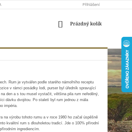
MACE A VRÁCENÍ
MOJE OBJEDNÁVKA
Přihlášení
VŠEOBECNÉ OBCHODNÍ 
NÁKUPNÍ
Prázdný košík
KOŠÍK
ovech. Rum je vytvářen podle starého námořního receptu
zice v rámci posádky lodi, purser byl úředník spravující
 na den a s tou musel vystačit, většina pila rum neředěný,
níci dávku dvojitou. Po staletí byl rum jednou z mála
ho impéria.
áva na výrobu tohoto rumu a v roce 1980 ho začal úspěšně
to kvalitní rum s dlouholetou tradicí. Jde o 100% přírodní
přírodním ingrediencím.