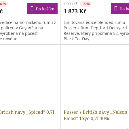
4 %
1 999 Kč
–6 %
Do košíku
Do k
č
1 873 Kč
á edice námořnického rumu z
Limitovaná edice blended rumu
 palíren v Guyaně a na
Pusser's Rum Deptford Dockyard
 vyrobena na počest
Reserve, který připomíná 52. výro
e nového...
Black Tot Day.
British navy „Spiced” 0,7l
Pusser´s British navy „Nelson´
Blood” 15yo 0,7l 40%