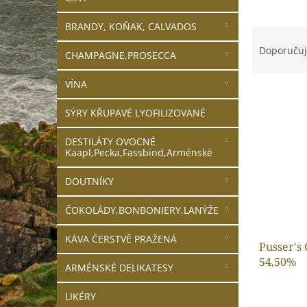
n
e
BRANDY, KOŇAK, CALVADOS
Ř
l
a
Doporuču
CHAMPAGNE,PROSECCA
z
e
VÍNA
V
n
ý
í
SÝRY KŘUPAVÉ LYOFILIZOVANÉ
p
p
i
r
DESTILÁTY OVOCNÉ
s
o
Kaapl,Pecka,Fassbind,Arménské
p
d
r
u
DOUTNÍKY
o
k
ČOKOLÁDY,BONBONIERY,LANÝŽE
d
t
u
ů
KÁVA ČERSTVĚ PRAŽENÁ
k
Pusser's 
t
54,50%
ARMÉNSKÉ DELIKATESY
ů
LIKÉRY