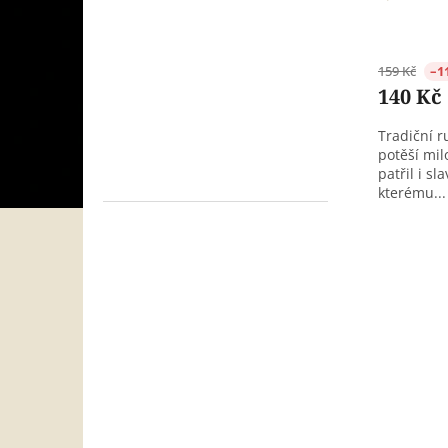
159 Kč
–1
140 Kč
Tradiční 
potěší mil
patřil i s
kterému...