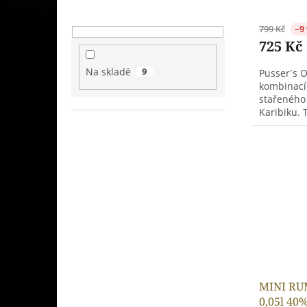
799 Kč
–9
725 Kč
Na skladě
9
Pusser´s O
kombinací
stařeného 
Karibiku. T
MINI RUM
0,05l 40