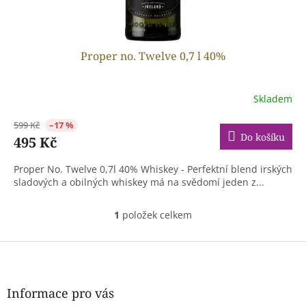
ů
Proper no. Twelve 0,7 l 40%
Skladem
599 Kč
–17 %
Do košíku
495 Kč
Proper No. Twelve 0,7l 40% Whiskey - Perfektní blend irských
sladových a obilných whiskey má na svědomí jeden z...
1
položek celkem
O
v
l
Z
á
á
d
p
a
a
Informace pro vás
c