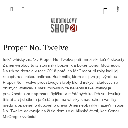
Přejít
na
NÁKU
obsah
KOŠÍK
Proper No. Twelve
Irská whisky značky Proper No. Twelve patří mezi skutečné skvosty.
Za její výrobou totiž stojí irský bojovník a boxer Conor McGregor.
Na trh se dostala v roce 2018 poté, co McGregor tři roky ladil její
recepturu s irskou palírnou Bushmills, která stojí za její výrobou.
Proper No. Twelve představuje skvělý blend irských sladových a
obilných whiskey a mezi milovníky té nejlepší irské whisky je
považována za naprostou špičku. V měděných kotlích se destiluje
třikrát a výsledkem je čistá a jemná whisky s nádechem vanilky,
medu a opáleného dubového dřeva. A její neobvyklý název? Proper
No. Twelve odkazuje na číslo domu v dublinské čtvrti, kde Conor
McGregor vyrůstal.