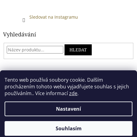
Sledovat na Instagramu
Vyhledávání
HLEDAT
Developed by absreklama.cz
Tento web používá soubory cookie. Dalším
procházením tohoto webu vyjadřujete souhlas s jejich
používáním.. Více informací
zde
.
Vytvořil Shoptet
Nastavení
Copyright 2026
Alkoholový shop
. Všechna práva vyhrazena.
Souhlasím