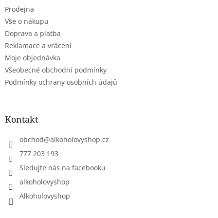
t
í
Prodejna
í
p
r
Vše o nákupu
v
Doprava a platba
k
Reklamace a vrácení
y
Moje objednávka
v
ý
Všeobecné obchodní podmínky
p
Podmínky ochrany osobních údajů
i
s
u
Kontakt
obchod
@
alkoholovyshop.cz
777 203 193
Sledujte nás na facebooku
alkoholovyshop
Alkoholovyshop