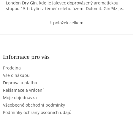
London Dry Gin, kde je jalovec doprovázený aromatickou
stopou 15-ti bylin z téměř celého území Dolomit. GinPilz je...
1
položek celkem
O
v
l
Z
á
á
d
p
a
a
Informace pro vás
c
t
í
Prodejna
í
p
r
Vše o nákupu
v
Doprava a platba
k
Reklamace a vrácení
y
Moje objednávka
v
ý
Všeobecné obchodní podmínky
p
Podmínky ochrany osobních údajů
i
s
u