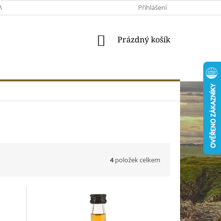
MACE A VRÁCENÍ
MOJE OBJEDNÁVKA
Přihlášení
VŠEOBECNÉ OBCHODNÍ 
NÁKUPNÍ
Prázdný košík
KOŠÍK
4
položek celkem