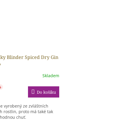
ky Blinder Spiced Dry Gin
%
Skladem
%
Do košíku
je vyrobený ze zvláštních
 rostlin, proto má také tak
ahodnou chuť.
O