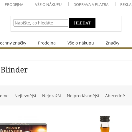
PRODEJNA
VŠE O NÁKUPU
DOPRAVA A PLATBA
REKLA
HLEDAT
echny značky
Prodejna
Vše o nákupu
Značky
 Blinder
jeme
Nejlevnější
Nejdražší
Nejprodávanější
Abecedně