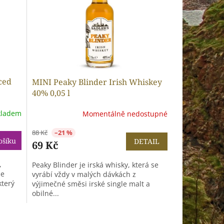
ced
MINI Peaky Blinder Irish Whiskey
40% 0,05 l
kladem
Momentálně nedostupné
88 Kč
–21 %
ošíku
DETAIL
69 Kč
,
Peaky Blinder je irská whisky, která se
ze
vyrábí vždy v malých dávkách z
který
výjimečné směsi irské single malt a
obilné...