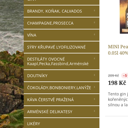
i
r
n
s
o
e
BRANDY, KOŇAK, CALVADOS
p
d
l
r
u
CHAMPAGNE,PROSECCA
o
k
d
t
VÍNA
u
ů
k
MINI Pea
SÝRY KŘUPAVÉ LYOFILIZOVANÉ
t
0.05l 40%
ů
DESTILÁTY OVOCNÉ
Kaapl,Pecka,Fassbind,Arménské
DOUTNÍKY
209 Kč
–5
198 Kč
ČOKOLÁDY,BONBONIERY,LANÝŽE
Tento gin 
kořeněných
KÁVA ČERSTVĚ PRAŽENÁ
silnou a l
ARMÉNSKÉ DELIKATESY
LIKÉRY