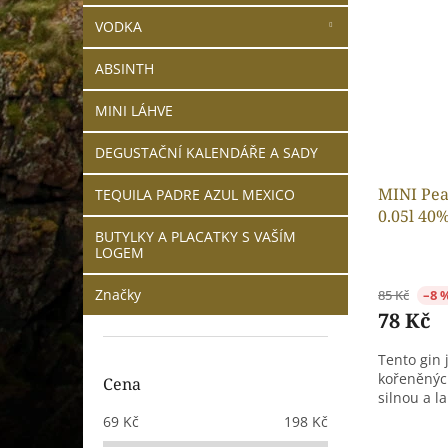
VODKA
ABSINTH
MINI LÁHVE
DEGUSTAČNÍ KALENDÁŘE A SADY
MINI Pea
TEQUILA PADRE AZUL MEXICO
0.05l 40
BUTYLKY A PLACATKY S VAŠÍM
LOGEM
Značky
85 Kč
–8 
78 Kč
Tento gin 
kořeněných
Cena
silnou a l
69
Kč
198
Kč