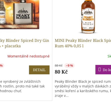
ky Blinder Spiced Dry Gin
MINI Peaky Blinder Black Spi
 + placatka
Rum 40% 0,05 l
Momentálně nedostupné
S
 %
88 Kč
–9 %
DETAIL
Do k
80 Kč
je vyrobený ze zvláštních
Peaky Blinder Black je spiced rum
 rostlin, proto má také tak
vyráběný vždy v malých dávkách 
ahodnou chuť.
směsi koření a karibského rumu, 
zraje v...