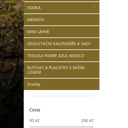
VODKA
ABSINTH
MINI LÁHVE
DEGUSTAČNÍ KALENDÁŘE A SADY
TEQUILA PADRE AZUL MEXICO
BUTYLKY A PLACATKY S VAŠÍM
LOGEM
Značky
Cena
95
Kč
290
Kč