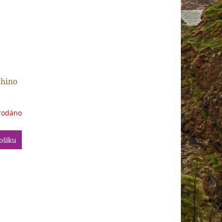
chino
rodáno
ošíku