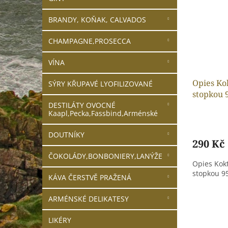
i
r
n
s
o
e
BRANDY, KOŇAK, CALVADOS
p
d
l
r
u
CHAMPAGNE,PROSECCA
o
k
d
t
VÍNA
u
ů
k
Opies Ko
SÝRY KŘUPAVÉ LYOFILIZOVANÉ
t
stopkou 
ů
DESTILÁTY OVOCNÉ
Kaapl,Pecka,Fassbind,Arménské
DOUTNÍKY
290 Kč
ČOKOLÁDY,BONBONIERY,LANÝŽE
Opies Kokt
stopkou 9
KÁVA ČERSTVĚ PRAŽENÁ
ARMÉNSKÉ DELIKATESY
LIKÉRY