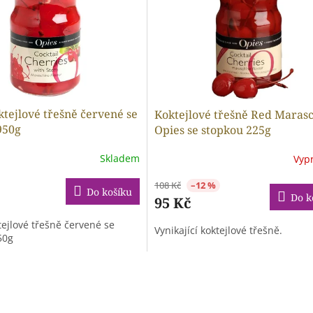
ktejlové třešně červené se
Koktejlové třešně Red Maras
950g
Opies se stopkou 225g
Skladem
Vyp
108 Kč
–12 %
Do košíku
Do k
95 Kč
ejlové třešně červené se
Vynikající koktejlové třešně.
50g
O
v
l
á