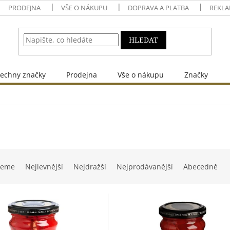
PRODEJNA
VŠE O NÁKUPU
DOPRAVA A PLATBA
REKLA
HLEDAT
echny značky
Prodejna
Vše o nákupu
Značky
jeme
Nejlevnější
Nejdražší
Nejprodávanější
Abecedně