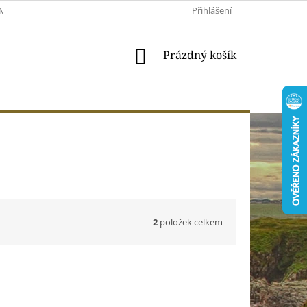
MACE A VRÁCENÍ
MOJE OBJEDNÁVKA
Přihlášení
VŠEOBECNÉ OBCHODNÍ 
NÁKUPNÍ
Prázdný košík
KOŠÍK
2
položek celkem