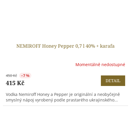
NEMIROFF Honey Pepper 0,7 l 40% + karafa
Momentálně nedostupné
450 Kč
–7 %
DETAIL
415 Kč
Vodka Nemiroff Honey a Pepper je originální a neobyčejně
smyslný nápoj vyrobený podle prastarého ukrajinského...