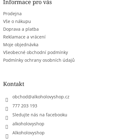
a
Informace pro vás
c
t
í
Prodejna
í
p
r
Vše o nákupu
v
Doprava a platba
k
Reklamace a vrácení
y
Moje objednávka
v
ý
Všeobecné obchodní podmínky
p
Podmínky ochrany osobních údajů
i
s
u
Kontakt
obchod
@
alkoholovyshop.cz
777 203 193
Sledujte nás na facebooku
alkoholovyshop
Alkoholovyshop