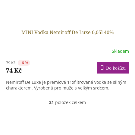
MINI Vodka Nemiroff De Luxe 0,05l 40%
Skladem
79 Kč
–6 %
Do košíku
74 Kč
Nemiroff De Luxe je prémiová 11xfiltrovaná vodka se silným
charakterem. Vyrobená pro muže s velkým srdcem.
21
položek celkem
O
v
l
Z
á
á
d
p
a