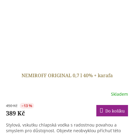
NEMIROFF ORIGINAL 0,7 l 40% + karafa
Skladem
450 Kč
–13 %
Do košíku
389 Kč
Stylová, vskutku chlapská vodka s radostnou povahou a
smyslem pro důstojnost. Objevte neobvyklou příchuť této