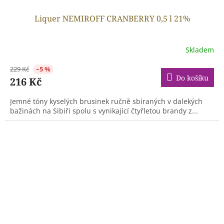
Liquer NEMIROFF CRANBERRY 0,5 l 21%
Skladem
229 Kč
–5 %
Do košíku
216 Kč
Jemné tóny kyselých brusinek ručně sbíraných v dalekých
bažinách na Sibiři spolu s vynikající čtyřletou brandy z...