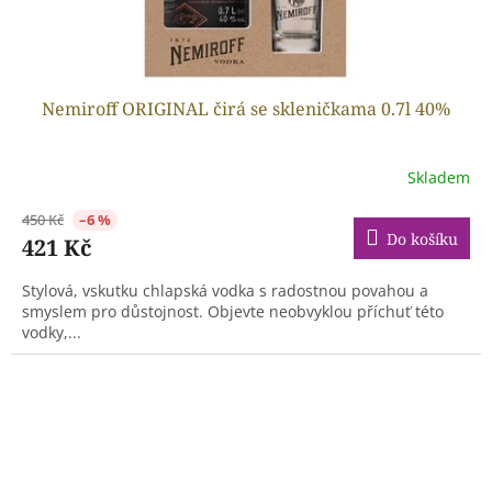
Nemiroff ORIGINAL čirá se skleničkama 0.7l 40%
Skladem
450 Kč
–6 %
Do košíku
421 Kč
Stylová, vskutku chlapská vodka s radostnou povahou a
smyslem pro důstojnost. Objevte neobvyklou příchuť této
vodky,...