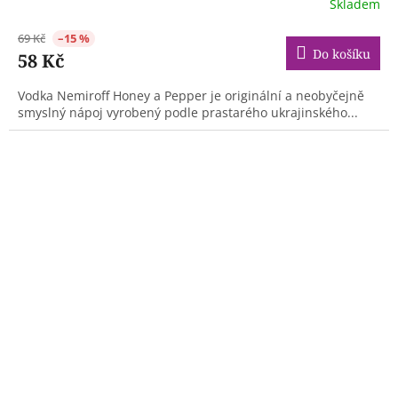
Skladem
69 Kč
–15 %
Do košíku
58 Kč
Vodka Nemiroff Honey a Pepper je originální a neobyčejně
smyslný nápoj vyrobený podle prastarého ukrajinského...