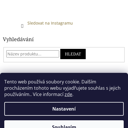
Sledovat na Instagramu
Vyhledávání
HLEDAT
Developed by absreklama.cz
Tento web používá soubory cookie. Dalším
procházením tohoto webu vyjadřujete souhlas s jejich
používáním.. Více informací
zde
.
Vytvořil Shoptet
Nastavení
Copyright 2026
Alkoholový shop
. Všechna práva vyhrazena.
Souhlasím