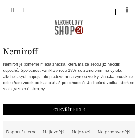
Přejít
na
NÁKU
obsah
KOŠÍK
Nemiroff
Nemiroff je poměrně mladá značka, která má za sebou již několik
úspěchů. Společnost vznikla v roce 1997 se zaměřením na výrobu
alkoholických nápojů, ale především na výrobu vodky. Značka produkuje
celou řadu vodek od klasické až po ochucené. Jedinečná vodka, která se
stala „vizitkou“ Ukrajiny.
OTEVŘÍT FILTR
Ř
a
Doporučujeme
Nejlevnější
Nejdražší
Nejprodávanější
z