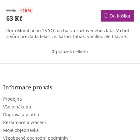
75 Kč
–16 %
Do košíku
63 Kč
Rum Mombacho 15 YO má barvu roztaveného zlata. V chuti
a vůni převládá lékořice, kakao, tabák, vanilka, ale hlavně...
2
položek celkem
O
v
l
Z
á
á
d
p
a
a
Informace pro vás
c
t
í
Prodejna
í
p
r
Vše o nákupu
v
Doprava a platba
k
Reklamace a vrácení
y
Moje objednávka
v
ý
Všeobecné obchodní podmínky