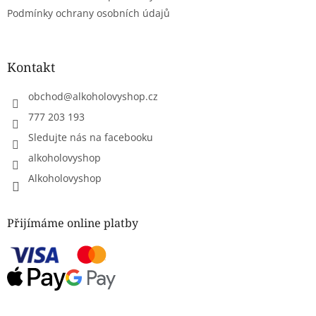
p
Podmínky ochrany osobních údajů
i
s
u
Kontakt
obchod
@
alkoholovyshop.cz
777 203 193
Sledujte nás na facebooku
alkoholovyshop
Alkoholovyshop
Přijímáme online platby