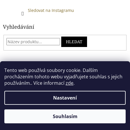
Sledovat na Instagramu
Vyhledávání
HLEDAT
Developed by absreklama.cz
Tento web používá soubory cookie. Dalším
procházením tohoto webu vyjadřujete souhlas s jejich
používáním.. Více informací
zde
.
Vytvořil Shoptet
Nastavení
Copyright 2026
Alkoholový shop
. Všechna práva vyhrazena.
Souhlasím
.