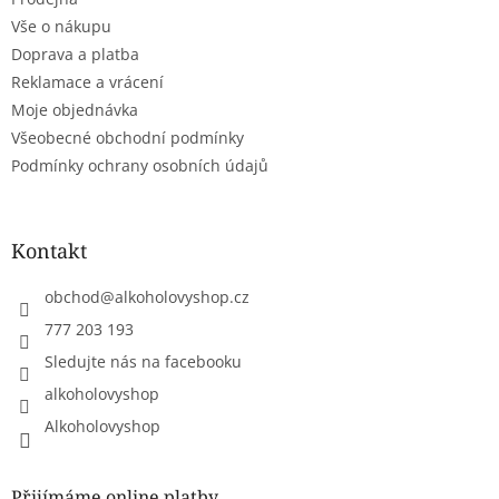
í
p
r
Vše o nákupu
v
Doprava a platba
k
Reklamace a vrácení
y
Moje objednávka
v
ý
Všeobecné obchodní podmínky
p
Podmínky ochrany osobních údajů
i
s
u
Kontakt
obchod
@
alkoholovyshop.cz
777 203 193
Sledujte nás na facebooku
alkoholovyshop
Alkoholovyshop
Přijímáme online platby