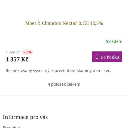
Moet & Chandon Nectar 0.75l 12,5%
Skladem
1 399 Kč
–3 %
Do košíku
1 357 Kč
Respektovaný výsostný reprezentant skupiny demi sec.
4
položek celkem
O
v
l
Z
á
á
d
p
a
a
Informace pro vás
c
t
í
Prodejna