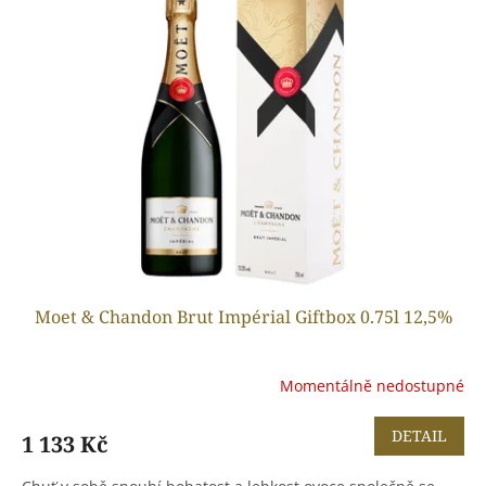
p
o
i
d
s
u
p
k
r
t
o
ů
d
u
k
t
ů
Moet & Chandon Brut Impérial Giftbox 0.75l 12,5%
Momentálně nedostupné
DETAIL
1 133 Kč