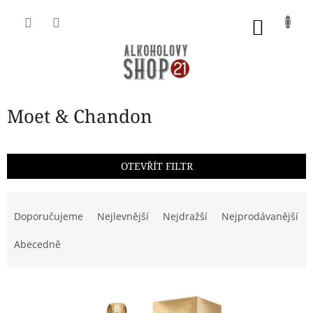
Přejít
na
NÁKU
obsah
KOŠÍK
Moet & Chandon
OTEVŘÍT FILTR
Ř
a
Doporučujeme
Nejlevnější
Nejdražší
Nejprodávanější
z
e
Abecedně
n
í
V
p
ý
r