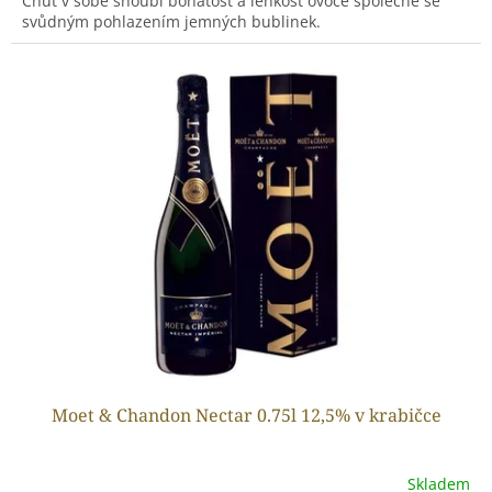
Chuť v sobě snoubí bohatost a lehkost ovoce společně se
svůdným pohlazením jemných bublinek.
Moet & Chandon Nectar 0.75l 12,5% v krabičce
Skladem