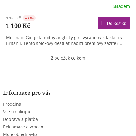
Skladem
1 185 Kč
–7 %
Do košíku
1 100 Kč
Mermaid Gin je lahodný anglický gin, vyráběný s láskou v
Británii. Tento špičkový destilát nabízí prémiový zážitek...
2
položek celkem
O
v
l
Z
á
á
d
p
a
a
Informace pro vás
c
t
í
Prodejna
í
p
r
Vše o nákupu
v
Doprava a platba
k
Reklamace a vrácení
y
Moje objednávka
v