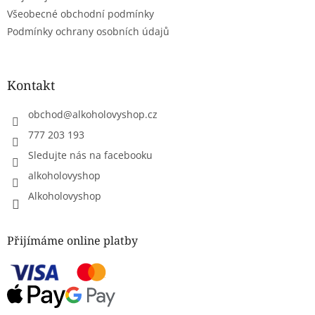
ý
Všeobecné obchodní podmínky
p
Podmínky ochrany osobních údajů
i
s
u
Kontakt
obchod
@
alkoholovyshop.cz
777 203 193
Sledujte nás na facebooku
alkoholovyshop
Alkoholovyshop
Přijímáme online platby