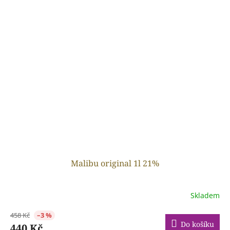
Malibu original 1l 21%
Skladem
458 Kč
–3 %
Do košíku
440 Kč