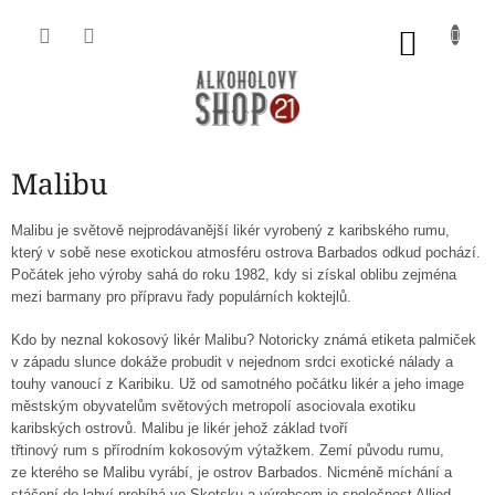
Přejít
na
NÁKU
obsah
KOŠÍK
Malibu
Malibu je světově nejprodávanější likér vyrobený z karibského rumu,
který v sobě nese exotickou atmosféru ostrova Barbados odkud pochází.
Počátek jeho výroby sahá do roku 1982, kdy si získal oblibu zejména
mezi barmany pro přípravu řady populárních koktejlů.
Kdo by neznal kokosový likér Malibu? Notoricky známá etiketa palmiček
v západu slunce dokáže probudit v nejednom srdci exotické nálady a
touhy vanoucí z Karibiku. Už od samotného počátku likér a jeho image
městským obyvatelům světových metropolí asociovala exotiku
karibských ostrovů. Malibu je likér jehož základ tvoří
třtinový rum s přírodním kokosovým výtažkem. Zemí původu rumu,
ze kterého se Malibu vyrábí, je ostrov Barbados. Nicméně míchání a
stáčení do lahví probíhá ve Skotsku a výrobcem je společnost Allied