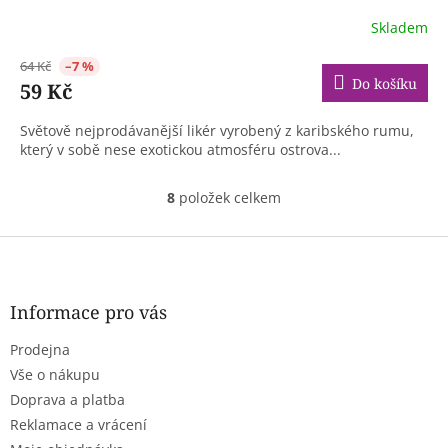
Skladem
64 Kč
–7 %
Do košíku
59 Kč
Světově nejprodávanější likér vyrobený z karibského rumu,
který v sobě nese exotickou atmosféru ostrova...
8
položek celkem
O
v
l
Z
á
á
d
p
a
a
Informace pro vás
c
t
í
Prodejna
í
p
r
Vše o nákupu
v
Doprava a platba
k
Reklamace a vrácení
y