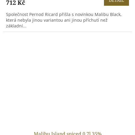
DETAIL
712 Kč
Společnost Pernod Ricard přišla s novinkou Malibu Black,
která nebyla jinou variantou ani jinou příchutí než
základní...
Malibu Island spiced 0,7l 35%