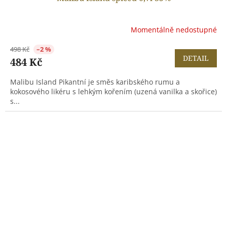
Momentálně nedostupné
498 Kč
–2 %
DETAIL
484 Kč
Malibu Island Pikantní je směs karibského rumu a
kokosového likéru s lehkým kořením (uzená vanilka a skořice)
s...