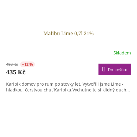
Malibu Lime 0,7l 21%
Skladem
498 Kč
–12 %
Do košíku
435 Kč
Karibik domov pro rum po stovky let. Vytvořili jsme Lime -
hladkou, čerstvou chuť Karibiku.Vychutnejte si klidný duch...