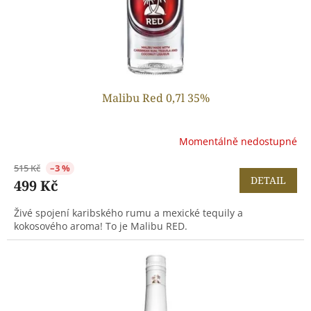
u
k
t
ů
Malibu Red 0,7l 35%
Momentálně nedostupné
515 Kč
–3 %
DETAIL
499 Kč
Živé spojení karibského rumu a mexické tequily a
kokosového aroma! To je Malibu RED.