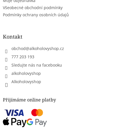
Moje objednávka
v
ý
Všeobecné obchodní podmínky
p
Podmínky ochrany osobních údajů
i
s
u
Kontakt
obchod
@
alkoholovyshop.cz
777 203 193
Sledujte nás na facebooku
alkoholovyshop
Alkoholovyshop
Přijímáme online platby