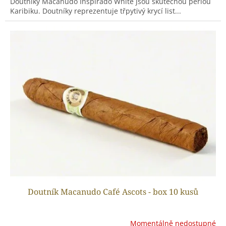
Doutníky Macanudo Inspirado White jsou skutečnou perlou
Karibiku. Doutníky reprezentuje třpytivý krycí list...
Doutník Macanudo Café Ascots - box 10 kusů
Momentálně nedostupné