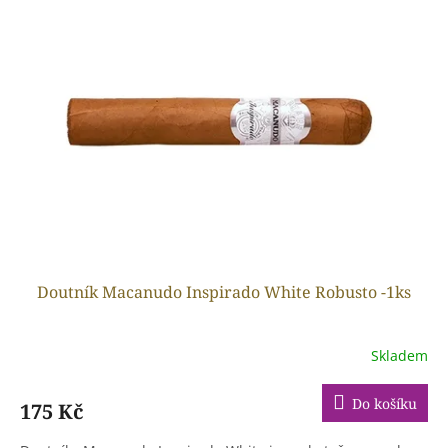
p
o
i
d
s
u
p
k
r
t
o
ů
d
u
k
t
ů
Doutník Macanudo Inspirado White Robusto -1ks
Skladem
Do košíku
175 Kč