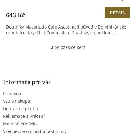
DETAIL
643 Kč
Doutníky Macanudo Café Ascot mají původ v Dominikánské
republice. Krycí list Connecticut Shadow, v poněkud...
2
položek celkem
O
v
l
Z
á
á
d
p
a
a
Informace pro vás
c
t
í
Prodejna
í
p
r
Vše o nákupu
v
Doprava a platba
k
Reklamace a vrácení
y
Moje objednávka
v
ý
Všeobecné obchodní podmínky
p