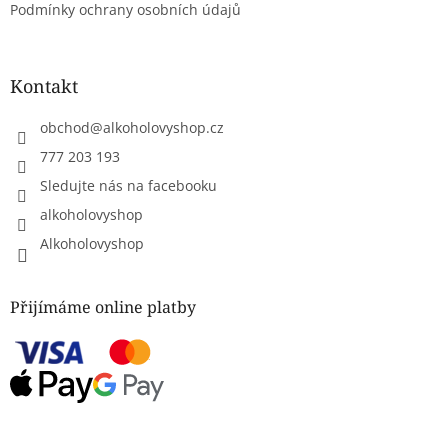
Podmínky ochrany osobních údajů
i
s
u
Kontakt
obchod
@
alkoholovyshop.cz
777 203 193
Sledujte nás na facebooku
alkoholovyshop
Alkoholovyshop
Přijímáme online platby