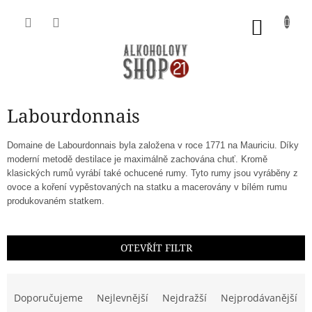
Přejít
na
NÁKU
obsah
KOŠÍK
Labourdonnais
Domaine de Labourdonnais byla založena v roce 1771 na Mauriciu. Díky
moderní metodě destilace je maximálně zachována chuť. Kromě
klasických rumů vyrábí také ochucené rumy. Tyto rumy jsou vyráběny z
ovoce a koření vypěstovaných na statku a macerovány v bílém rumu
produkovaném statkem.
OTEVŘÍT FILTR
Ř
a
Doporučujeme
Nejlevnější
Nejdražší
Nejprodávanější
z