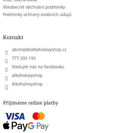
v
ý
Všeobecné obchodní podmínky
p
Podmínky ochrany osobních údajů
i
s
u
Kontakt
obchod
@
alkoholovyshop.cz
777 203 193
Sledujte nás na facebooku
alkoholovyshop
Alkoholovyshop
Přijímáme online platby