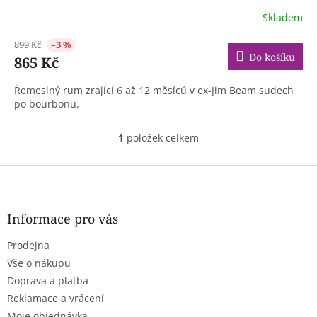
Skladem
899 Kč
–3 %
Do košíku
865 Kč
Řemeslný rum zrající 6 až 12 měsíců v ex-Jim Beam sudech
po bourbonu.
1
položek celkem
O
v
l
Z
á
á
d
p
a
a
Informace pro vás
c
t
í
Prodejna
í
p
r
Vše o nákupu
v
Doprava a platba
k
Reklamace a vrácení
y
Moje objednávka