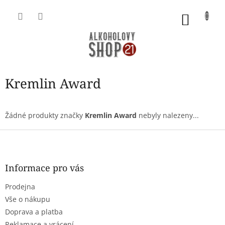
Přejít
na
NÁKU
obsah
KOŠÍK
Kremlin Award
Žádné produkty značky
Kremlin Award
nebyly nalezeny...
Z
á
p
a
Informace pro vás
t
Prodejna
í
Vše o nákupu
Doprava a platba
Reklamace a vrácení