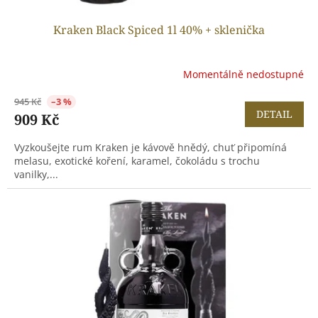
Kraken Black Spiced 1l 40% + sklenička
Momentálně nedostupné
945 Kč
–3 %
DETAIL
909 Kč
Vyzkoušejte rum Kraken je kávově hnědý, chuť připomíná
melasu, exotické koření, karamel, čokoládu s trochu
vanilky,...