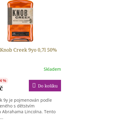
Knob Creek 9yo 0,7l 50%
Skladem
4 %
Do košíku
č
k 9y je pojmenován podle
jeného s dětstvím
a Abrahama Lincolna. Tento
..
O