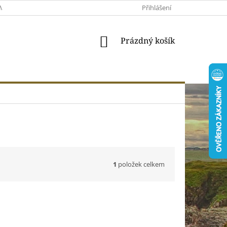
MACE A VRÁCENÍ
MOJE OBJEDNÁVKA
Přihlášení
VŠEOBECNÉ OBCHODNÍ 
NÁKUPNÍ
Prázdný košík
KOŠÍK
1
položek celkem