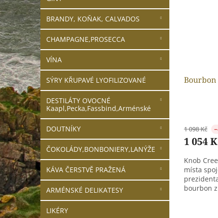
i
r
n
s
o
e
BRANDY, KOŇAK, CALVADOS
p
d
l
r
u
CHAMPAGNE,PROSECCA
o
k
d
t
VÍNA
u
ů
k
Bourbon 
SÝRY KŘUPAVÉ LYOFILIZOVANÉ
t
ů
DESTILÁTY OVOCNÉ
Kaapl,Pecka,Fassbind,Arménské
DOUTNÍKY
1 098 Kč
–
1 054 K
ČOKOLÁDY,BONBONIERY,LANÝŽE
Knob Cree
KÁVA ČERSTVĚ PRAŽENÁ
místa spo
prezident
bourbon z.
ARMÉNSKÉ DELIKATESY
LIKÉRY