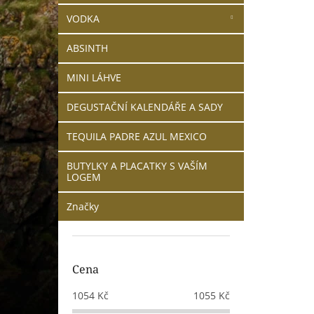
VODKA
ABSINTH
MINI LÁHVE
DEGUSTAČNÍ KALENDÁŘE A SADY
TEQUILA PADRE AZUL MEXICO
BUTYLKY A PLACATKY S VAŠÍM
LOGEM
Značky
Cena
1054
Kč
1055
Kč