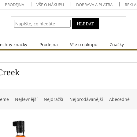
PRODEJNA
VŠE O NÁKUPU
DOPRAVA A PLATBA
REKLA
HLEDAT
echny značky
Prodejna
Vše o nákupu
Značky
Creek
jeme
Nejlevnější
Nejdražší
Nejprodávanější
Abecedně