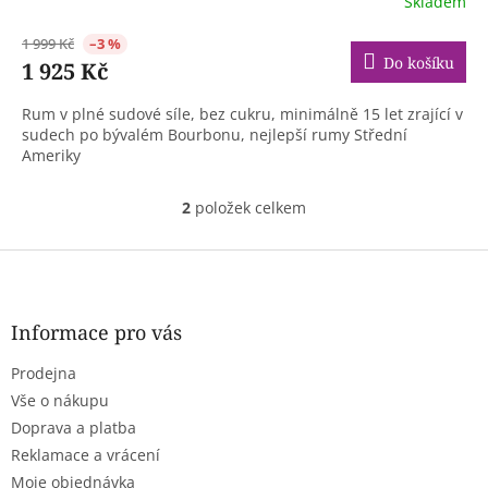
Skladem
1 999 Kč
–3 %
Do košíku
1 925 Kč
Rum v plné sudové síle, bez cukru, minimálně 15 let zrající v
sudech po bývalém Bourbonu, nejlepší rumy Střední
Ameriky
2
položek celkem
O
v
l
Z
á
á
d
p
a
a
Informace pro vás
c
t
í
Prodejna
í
p
r
Vše o nákupu
v
Doprava a platba
k
Reklamace a vrácení
y
Moje objednávka
v