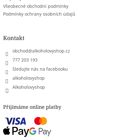
ý
Všeobecné obchodní podmínky
p
Podmínky ochrany osobních údajů
i
s
u
Kontakt
obchod
@
alkoholovyshop.cz
777 203 193
Sledujte nás na facebooku
alkoholovyshop
Alkoholovyshop
Přijímáme online platby