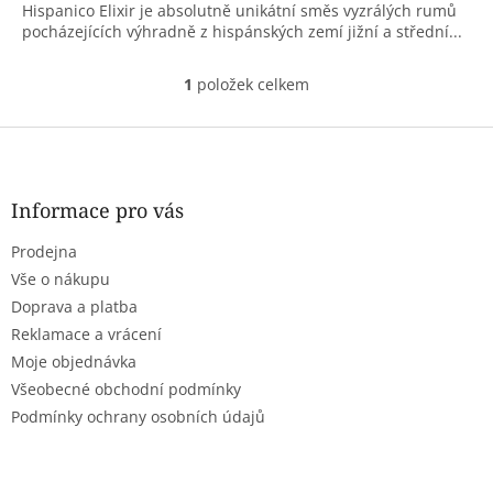
Hispanico Elixir je absolutně unikátní směs vyzrálých rumů
pocházejících výhradně z hispánských zemí jižní a střední...
1
položek celkem
O
v
l
Z
á
á
d
p
a
a
Informace pro vás
c
t
í
Prodejna
í
p
r
Vše o nákupu
v
Doprava a platba
k
Reklamace a vrácení
y
Moje objednávka
v
ý
Všeobecné obchodní podmínky
p
Podmínky ochrany osobních údajů
i
s
u