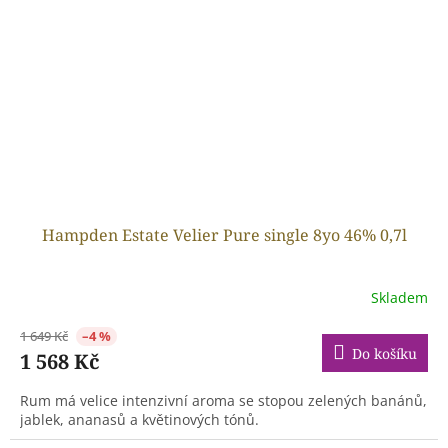
Hampden Estate Velier Pure single 8yo 46% 0,7l
Skladem
1 649 Kč
–4 %
Do košíku
1 568 Kč
Rum má velice intenzivní aroma se stopou zelených banánů,
jablek, ananasů a květinových tónů.