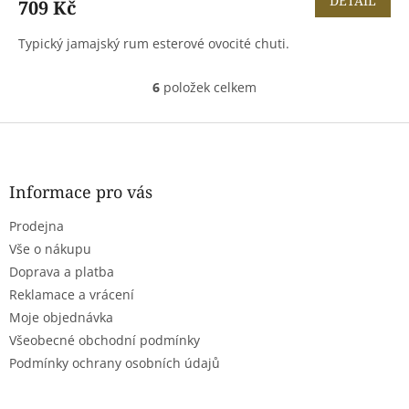
DETAIL
709 Kč
Typický jamajský rum esterové ovocité chuti.
6
položek celkem
O
v
l
Z
á
á
d
p
a
a
Informace pro vás
c
t
í
Prodejna
í
p
r
Vše o nákupu
v
Doprava a platba
k
Reklamace a vrácení
y
Moje objednávka
v
ý
Všeobecné obchodní podmínky
p
Podmínky ochrany osobních údajů
i
s
u