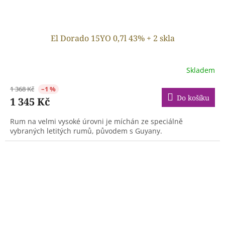
El Dorado 15YO 0,7l 43% + 2 skla
Skladem
1 368 Kč
–1 %
Do košíku
1 345 Kč
Rum na velmi vysoké úrovni je míchán ze speciálně
vybraných letitých rumů, původem s Guyany.