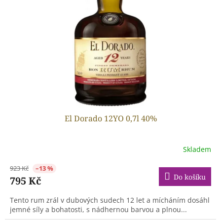
El Dorado 12YO 0,7l 40%
Skladem
923 Kč
–13 %
Do košíku
795 Kč
Tento rum zrál v dubových sudech 12 let a mícháním dosáhl
jemné síly a bohatosti, s nádhernou barvou a plnou...