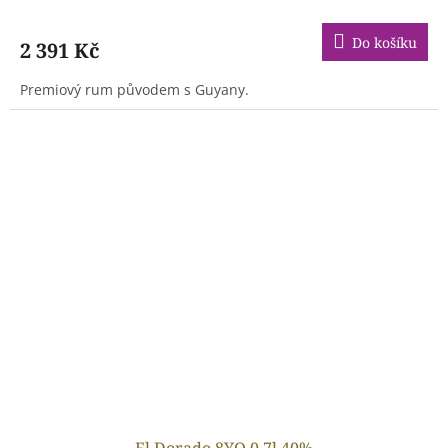
Do košíku
2 391 Kč
Premiový rum původem s Guyany.
El Dorado 8YO 0,7l 40%