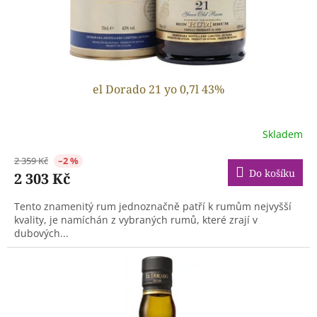
el Dorado 21 yo 0,7l 43%
Skladem
2 359 Kč
–2 %
Do košíku
2 303 Kč
Tento znamenitý rum jednoznačně patří k rumům nejvyšší
kvality, je namíchán z vybraných rumů, které zrají v
dubových...