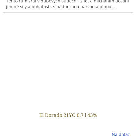
Tento rum zrál v dubových sudech 12 let a mícháním dosáhl
jemné síly a bohatosti, s nádhernou barvou a plnou...
El Dorado 21YO 0,7 l 43%
Na dotaz