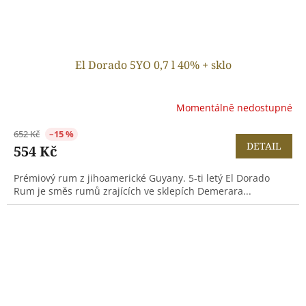
El Dorado 5YO 0,7 l 40% + sklo
Momentálně nedostupné
652 Kč
–15 %
DETAIL
554 Kč
Prémiový rum z jihoamerické Guyany. 5-ti letý El Dorado
Rum je směs rumů zrajících ve sklepích Demerara...