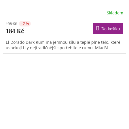
Skladem
198 Kč
–7 %
Do košíku
184 Kč
El Dorado Dark Rum má jemnou sílu a teplé plné tělo, které
uspokojí i ty nejtradičnější spotřebitele rumu. Mladší...