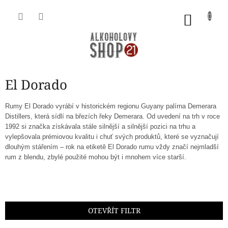
Přejít
na
NÁKU
obsah
KOŠÍK
El Dorado
Rumy El Dorado vyrábí v historickém regionu Guyany palírna Demerara
Distillers, která sídlí na březích řeky Demerara. Od uvedení na trh v roce
1992 si značka získávala stále silnější a silnější pozici na trhu a
vylepšovala prémiovou kvalitu i chuť svých produktů, které se vyznačují
dlouhým stářením – rok na etiketě El Dorado rumu vždy značí nejmladší
rum z blendu, zbylé použité mohou být i mnohem více starší.
OTEVŘÍT FILTR