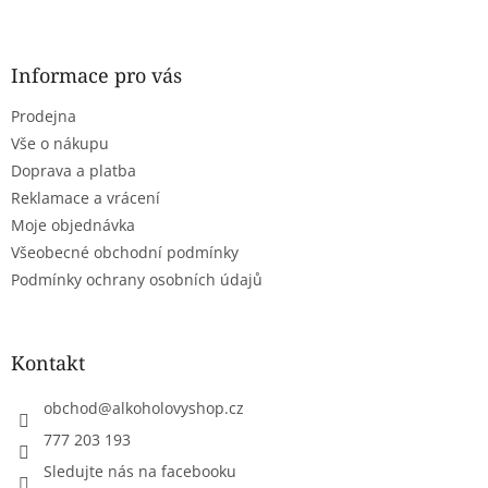
l
Z
á
á
d
p
a
a
Informace pro vás
c
t
í
Prodejna
í
p
r
Vše o nákupu
v
Doprava a platba
k
Reklamace a vrácení
y
Moje objednávka
v
ý
Všeobecné obchodní podmínky
p
Podmínky ochrany osobních údajů
i
s
u
Kontakt
obchod
@
alkoholovyshop.cz
777 203 193
Sledujte nás na facebooku