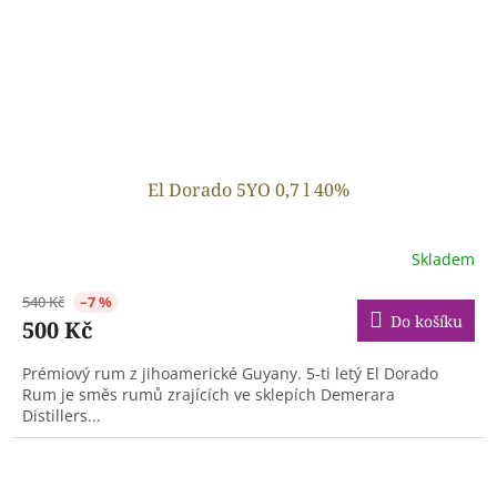
El Dorado 5YO 0,7 l 40%
Skladem
540 Kč
–7 %
Do košíku
500 Kč
Prémiový rum z jihoamerické Guyany. 5-ti letý El Dorado
Rum je směs rumů zrajících ve sklepích Demerara
Distillers...