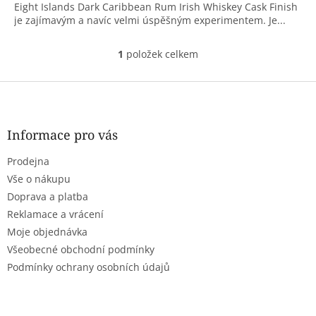
Eight Islands Dark Caribbean Rum Irish Whiskey Cask Finish
je zajímavým a navíc velmi úspěšným experimentem. Je...
1
položek celkem
O
v
l
Z
á
á
d
p
a
a
Informace pro vás
c
t
í
Prodejna
í
p
r
Vše o nákupu
v
Doprava a platba
k
Reklamace a vrácení
y
Moje objednávka
v
ý
Všeobecné obchodní podmínky
p
Podmínky ochrany osobních údajů
i
s
u