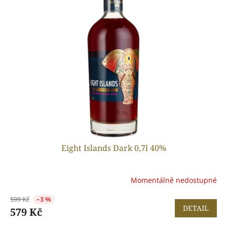
p
o
i
d
s
u
p
k
r
t
o
ů
d
u
k
t
ů
Eight Islands Dark 0,7l 40%
Momentálně nedostupné
599 Kč
–3 %
DETAIL
579 Kč