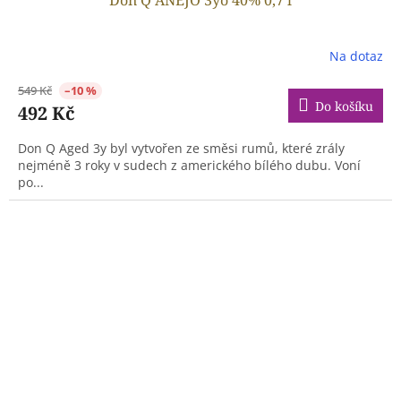
Na dotaz
549 Kč
–10 %
Do košíku
492 Kč
Don Q Aged 3y byl vytvořen ze směsi rumů, které zrály
nejméně 3 roky v sudech z amerického bílého dubu. Voní
po...