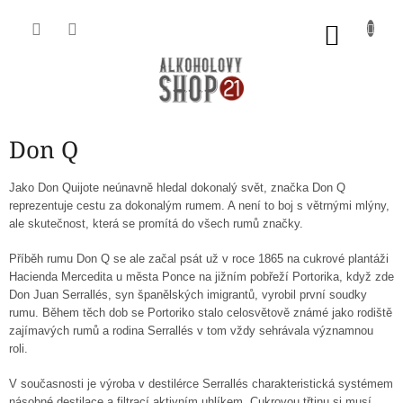
Přejít
na
NÁKU
obsah
KOŠÍK
Don Q
Jako Don Quijote neúnavně hledal dokonalý svět, značka Don Q
reprezentuje cestu za dokonalým rumem. A není to boj s větrnými mlýny,
ale skutečnost, která se promítá do všech rumů značky.
Příběh rumu Don Q se ale začal psát už v roce 1865 na cukrové plantáži
Hacienda Mercedita u města Ponce na jižním pobřeží Portorika, když zde
Don Juan Serrallés, syn španělských imigrantů, vyrobil první soudky
rumu. Během těch dob se Portoriko stalo celosvětově známé jako rodiště
zajímavých rumů a rodina Serrallés v tom vždy sehrávala významnou
roli.
V současnosti je výroba v destilérce Serrallés charakteristická systémem
násobné destilace a filtrací aktivním uhlíkem. Cukrovou třtinu si musí