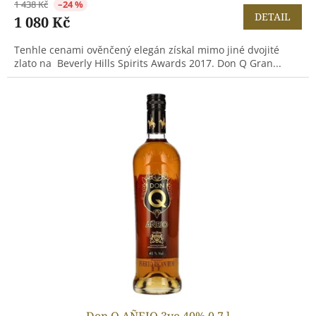
1 438 Kč
–24 %
DETAIL
1 080 Kč
Tenhle cenami ověnčený elegán získal mimo jiné dvojité
zlato na Beverly Hills Spirits Awards 2017. Don Q Gran...
Don Q AÑEJO 3yo 40% 0,7 l