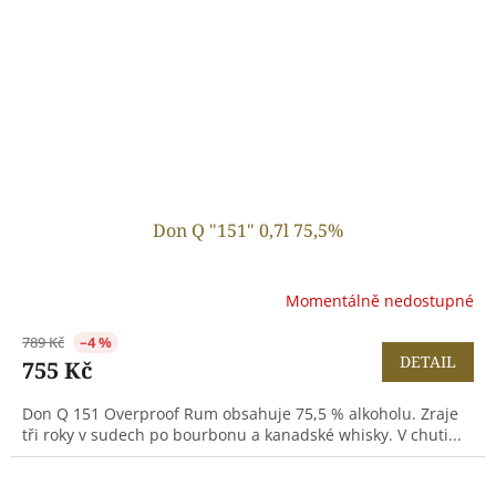
Don Q "151" 0,7l 75,5%
Momentálně nedostupné
789 Kč
–4 %
DETAIL
755 Kč
Don Q 151 Overproof Rum obsahuje 75,5 % alkoholu. Zraje
tři roky v sudech po bourbonu a kanadské whisky. V chuti...