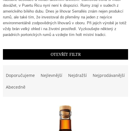
dovážet, v Puertu Ricu nyní není k dispozici. Rumy zrají v sudech z
amerického bílého dubu. Dnes je lihovar Serrallés znám nejen produkcí
rumů, ale také tím, že investoval do přeměny na jeden z nejvíce
environmentálně zodpovědných lihovarů v oboru. Při jejich výrobě je totiž
vždy brán velký ohled i na životní prostředí. Vyzkoušejte některý z
parádních portorických rumů a vzdejte tím holt místní tradici.
OTEVŘÍT FILTR
Ř
a
Doporučujeme
Nejlevnější
Nejdražší
Nejprodávanější
z
e
Abecedně
n
í
V
p
ý
r
p
o
i
d
s