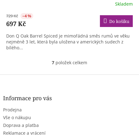
Skladem
729 Kč
–4 %
Do košíku
697 Kč
Don Q Oak Barrel Spiced je mimořádná směs rumů ve věku
nejméně 3 let, která byla uložena v amerických sudech z
bílého...
7
položek celkem
O
v
l
Z
á
á
d
p
a
a
Informace pro vás
c
t
í
Prodejna
í
p
r
Vše o nákupu
v
Doprava a platba
k
Reklamace a vrácení
y