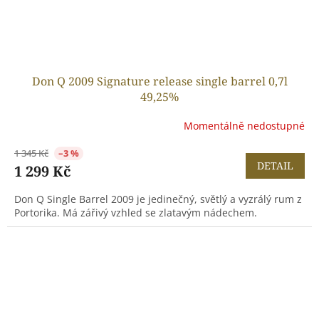
Don Q 2009 Signature release single barrel 0,7l
49,25%
Momentálně nedostupné
1 345 Kč
–3 %
DETAIL
1 299 Kč
Don Q Single Barrel 2009 je jedinečný, světlý a vyzrálý rum z
Portorika. Má zářivý vzhled se zlatavým nádechem.