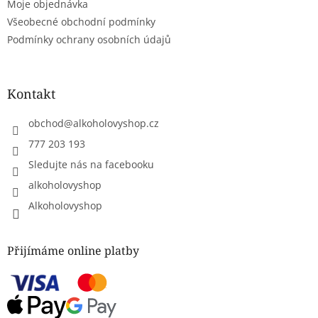
Moje objednávka
v
ý
Všeobecné obchodní podmínky
p
Podmínky ochrany osobních údajů
i
s
u
Kontakt
obchod
@
alkoholovyshop.cz
777 203 193
Sledujte nás na facebooku
alkoholovyshop
Alkoholovyshop
Přijímáme online platby