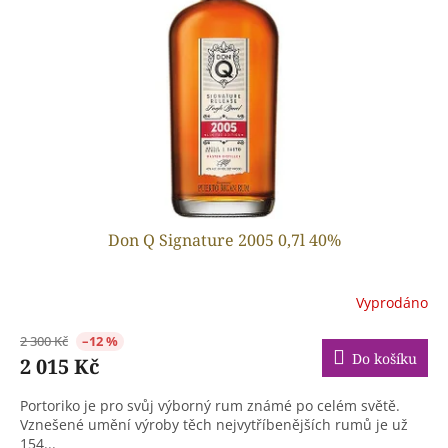
u
p
k
r
t
o
ů
d
u
k
t
ů
Don Q Signature 2005 0,7l 40%
Vyprodáno
2 300 Kč
–12 %
Do košíku
2 015 Kč
Portoriko je pro svůj výborný rum známé po celém světě.
Vznešené umění výroby těch nejvytříbenějších rumů je už
154...