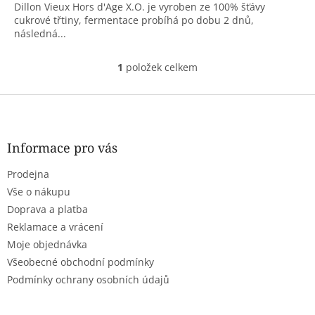
Dillon Vieux Hors d'Age X.O. je vyroben ze 100% šťávy
cukrové třtiny, fermentace probíhá po dobu 2 dnů,
následná...
1
položek celkem
O
v
l
Z
á
á
d
p
a
a
Informace pro vás
c
t
í
Prodejna
í
p
r
Vše o nákupu
v
Doprava a platba
k
Reklamace a vrácení
y
Moje objednávka
v
ý
Všeobecné obchodní podmínky
p
Podmínky ochrany osobních údajů
i
s
u