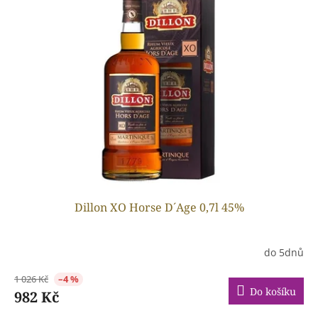
p
o
i
d
s
u
p
k
r
t
o
ů
d
u
k
t
ů
Dillon XO Horse D´Age 0,7l 45%
do 5dnů
1 026 Kč
–4 %
Do košíku
982 Kč