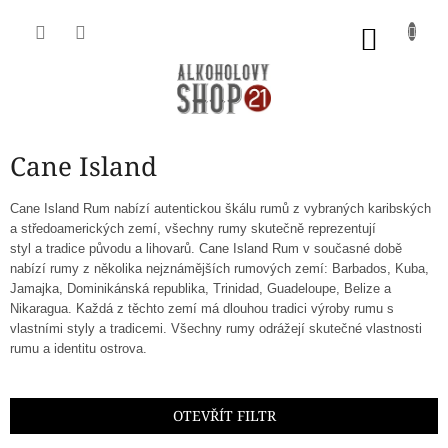
Přejít
na
NÁKU
obsah
KOŠÍK
Cane Island
Cane Island Rum nabízí autentickou škálu rumů z vybraných karibských
a středoamerických zemí, všechny rumy skutečně reprezentují
styl
a tradice původu a lihovarů.
Cane Island Rum v současné době
nabízí rumy z několika nejznámějších rumových zemí: Barbados, Kuba,
Jamajka, Dominikánská republika, Trinidad, Guadeloupe, Belize a
Nikaragua.
Každá z těchto zemí má dlouhou tradici výroby rumu s
vlastními styly a tradicemi.
Všechny rumy odrážejí skutečné vlastnosti
rumu a identitu ostrova.
OTEVŘÍT FILTR