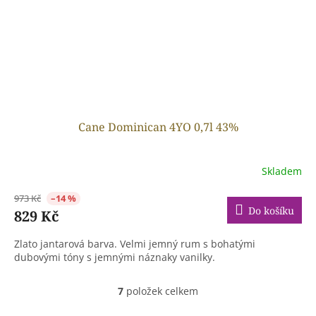
Cane Dominican 4YO 0,7l 43%
Skladem
973 Kč
–14 %
Do košíku
829 Kč
Zlato jantarová barva. Velmi jemný rum s bohatými
dubovými tóny s jemnými náznaky vanilky.
7
položek celkem
O
v