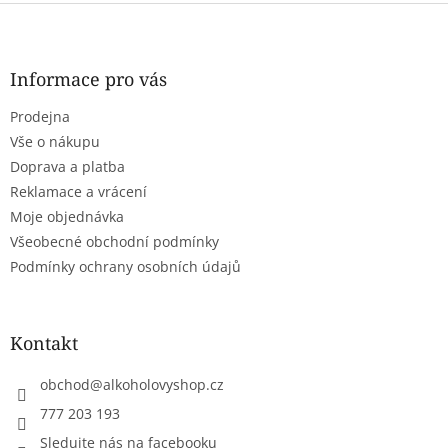
l
Z
á
á
d
p
a
a
Informace pro vás
c
t
í
Prodejna
í
p
r
Vše o nákupu
v
Doprava a platba
k
Reklamace a vrácení
y
Moje objednávka
v
ý
Všeobecné obchodní podmínky
p
Podmínky ochrany osobních údajů
i
s
u
Kontakt
obchod
@
alkoholovyshop.cz
777 203 193
Sledujte nás na facebooku