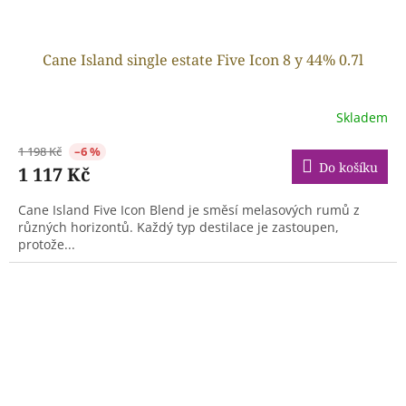
Cane Island single estate Five Icon 8 y 44% 0.7l
Skladem
1 198 Kč
–6 %
Do košíku
1 117 Kč
Cane Island Five Icon Blend je směsí melasových rumů z
různých horizontů. Každý typ destilace je zastoupen,
protože...