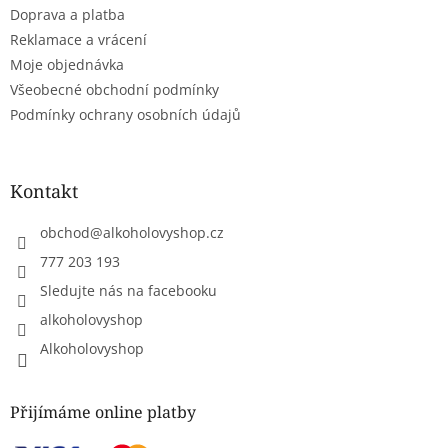
v
Doprava a platba
k
Reklamace a vrácení
y
Moje objednávka
v
ý
Všeobecné obchodní podmínky
p
Podmínky ochrany osobních údajů
i
s
u
Kontakt
obchod
@
alkoholovyshop.cz
777 203 193
Sledujte nás na facebooku
alkoholovyshop
Alkoholovyshop
Přijímáme online platby