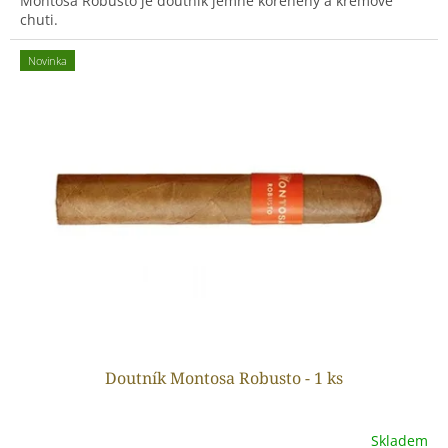
Montosa Robusto je doutník jemně kořeněný a krémové
chuti.
Novinka
Doutník Montosa Robusto - 1 ks
Skladem