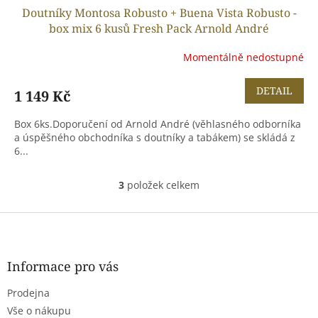
Doutníky Montosa Robusto + Buena Vista Robusto -
box mix 6 kusů Fresh Pack Arnold André
Momentálně nedostupné
DETAIL
1 149 Kč
Box 6ks.Doporučení od Arnold André (věhlasného odborníka
a úspěšného obchodníka s doutníky a tabákem) se skládá z
6...
3
položek celkem
O
v
l
Z
á
á
d
p
a
a
Informace pro vás
c
t
í
Prodejna
í
p
r
Vše o nákupu