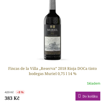
p
o
i
d
s
u
p
k
r
t
o
ů
d
u
k
t
ů
Fincas de la Villa „Reserva” 2018 Rioja DOCa tinto
bodegas Muriel 0,75 l 14 %
Skladem
420 Kč
–8 %
Do košíku
383 Kč