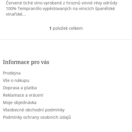
Červené tiché víno vyrobené z hroznů vinné révy odrůdy
100% Tempranillo vypěstovaných na vinicích španělské
vinařské...
1
položek celkem
O
v
l
Z
á
á
d
p
a
a
Informace pro vás
c
t
í
Prodejna
í
p
r
Vše o nákupu
v
Doprava a platba
k
Reklamace a vrácení
y
Moje objednávka
v
ý
Všeobecné obchodní podmínky
p
Podmínky ochrany osobních údajů
i
s
u